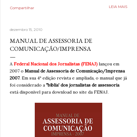
como uma válvula de escape, mas desta vez precisava
LEIA MAIS
Compartilhar
aprender a lidar com isso livre de nicotina. Caminhar,
ouvir música relaxante, música e ler livros eram coisas
que também ajudavam, bem como assistir séries ou filmes
dezembro 15, 2010
para se distrair. Existia um limite de quanto era possível
diminuir a ansiedade, mas cada pequena coisa fazia toda
MANUAL DE ASSESSORIA DE
diferença. Ansiedade era algo que não desejava para
COMUNICAÇÃO/IMPRENSA
ninguém. Então, temporariamente se imaginar em um
lugar seguro poderia fazer toda diferença. Era algo que
A
Federal Nacional dos Jornalistas (FENAJ)
lançou em
muita gente já fazia de forma intuitiva, mas que ao
2007 o
Manual de Assessoria de Comunicação/Imprensa
reaprender ganha um novo significado. Após dias sem
2007
. Em sua 4ª edição revista e ampliada, o manual que já
escrever, estava sentindo falta de brincar com as
foi considerado a
"bíblia' dos jornalistas de assessoria
palavras. A verdade é qu...
está disponível para download no site da FENAJ.