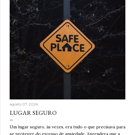
t
a
g
e
n
s
agosto 07, 2026
LUGAR SEGURO
Um lugar seguro, às vezes, era tudo o que precisava para
se proteger do excesso de ansiedade. Aprendera que a