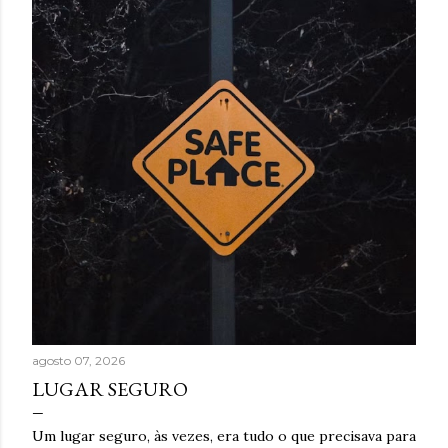
t
a
g
e
n
s
agosto 07, 2026
LUGAR SEGURO
Um lugar seguro, às vezes, era tudo o que precisava para