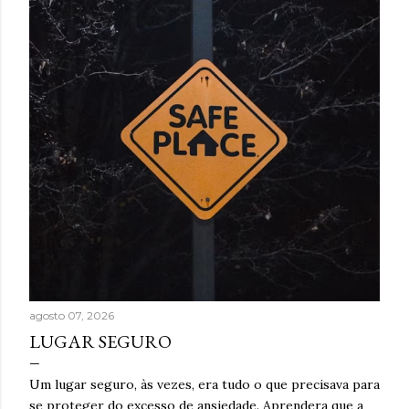
t
a
g
e
n
s
agosto 07, 2026
LUGAR SEGURO
Um lugar seguro, às vezes, era tudo o que precisava para
se proteger do excesso de ansiedade. Aprendera que a