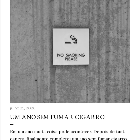
t
a
g
e
n
s
julho 25, 2026
UM ANO SEM FUMAR CIGARRO
Em um ano muita coisa pode acontecer. Depois de tanta
espera, finalmente completei um ano sem fumar cigarro.