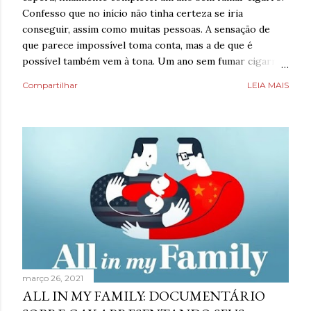
Confesso que no início não tinha certeza se iria
conseguir, assim como muitas pessoas. A sensação de
que parece impossível toma conta, mas a de que é
possível também vem à tona. Um ano sem fumar cigarro.
Poderia fazer a conta de quanto havia economizado, mas
Compartilhar
LEIA MAIS
estava mais interessado no quanto havia ganhado de
saúde. O que antes parecia uma estratégia para lidar com
a ansiedade, descobriu tarde demais que também causava
ansiedade. Estaria mentindo se dissesse que estava
completamente livre do risco de recaída, ninguém estava,
mas estava feliz pelo dia finalmente ter chegado. Então,
respirava com mais tranquilidade e mesmo nos dias de
ansiedade, aprendera que o cigarro não era a resposta.
Pelo contrário, que criava mais problemas. Um ano
acreditando em si mesmo e confiando no processo. Um
ano sem fumar cigarro. Um ano. *Ben Oliveira é escritor,
formado em jornalismo . Autor do...
março 26, 2021
ALL IN MY FAMILY: DOCUMENTÁRIO