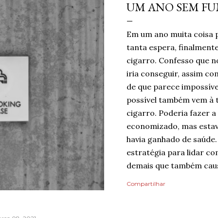
UM ANO SEM F
Em um ano muita coisa 
tanta espera, finalmen
cigarro. Confesso que no
iria conseguir, assim c
de que parece impossíve
possível também vem à 
cigarro. Poderia fazer a
economizado, mas estav
havia ganhado de saúde.
estratégia para lidar co
demais que também caus
mentindo se dissesse qu
Compartilhar
do risco de recaída, nin
pelo dia finalmente ter
mais tranquilidade e me