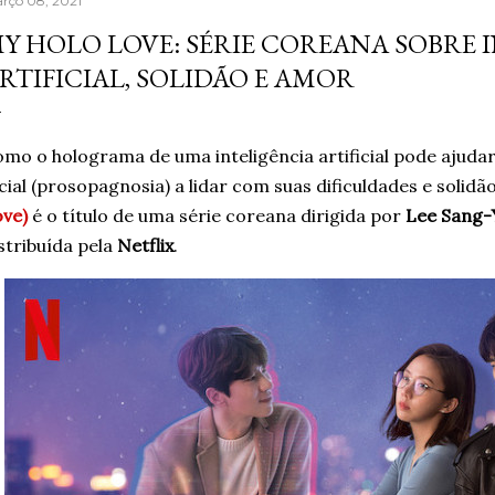
rço 08, 2021
aprendera que o cigarro
Y HOLO LOVE: SÉRIE COREANA SOBRE 
contrário, que criava m
RTIFICIAL, SOLIDÃO E AMOR
acreditando em si mesm
Um ano sem fumar cigar
escritor, formado em jor
mo o holograma de uma inteligência artificial pode ajud
cial (prosopagnosia) a lidar com suas dificuldades e solidã
ve)
é o título de uma série coreana dirigida por
Lee Sang-
stribuída pela
Netflix
.