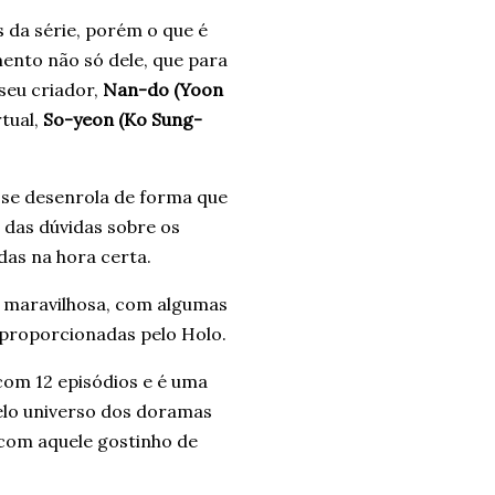
s da série, porém o que é
nto não só dele, que para
seu criador,
Nan-do (Yoon
rtual,
So-yeon (Ko Sung-
se desenrola de forma que
s das dúvidas sobre os
as na hora certa.
é maravilhosa, com algumas
, proporcionadas pelo Holo.
com 12 episódios e é uma
elo universo dos doramas
a com aquele gostinho de