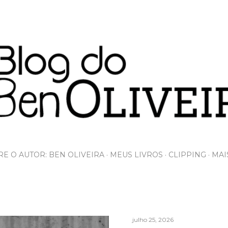
Pular para o conteúdo principal
E O AUTOR: BEN OLIVEIRA
MEUS LIVROS
CLIPPING
MAI
julho 25, 2026