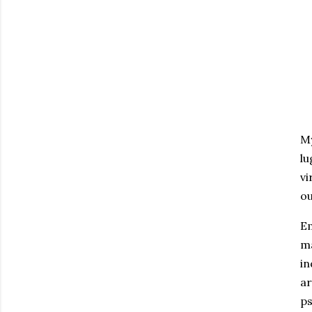
My
lu
vi
ou
Em
má
in
ar
ps