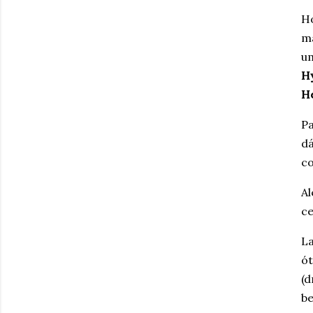
Ho
ma
um
H
H
Pa
dá
co
Al
ce
La
ót
(d
be