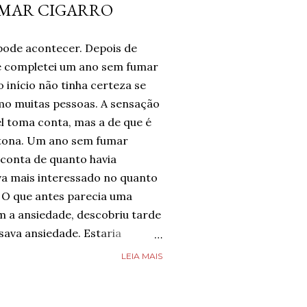
UMAR CIGARRO
pode acontecer. Depois de
te completei um ano sem fumar
 início não tinha certeza se
omo muitas pessoas. A sensação
l toma conta, mas a de que é
tona. Um ano sem fumar
 conta de quanto havia
a mais interessado no quanto
 O que antes parecia uma
m a ansiedade, descobriu tarde
ava ansiedade. Estaria
e estava completamente livre
LEIA MAIS
guém estava, mas estava feliz
 chegado. Então, respirava com
smo nos dias de ansiedade,