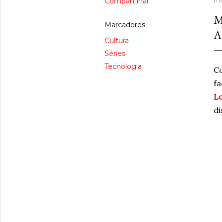
Compartilhar
ma
M
Marcadores
A
Cultura
Séries
Tecnologia
Co
fa
Lo
di