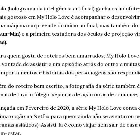
lo (holograma da inteligência artificial) ganha os holofote
is gostoso em My Holo Love é acompanhar o desenvolvime
a máquina surpreende do início ao final, mas também do 
yun-Min)
e a primeira testadora dos óculos de projeção vi
ee)
.
ra quem gosta de roteiros bem amarrados, My Holo Love 
 vontade de assistir a um episódio atrás do outro e muita
mportamentos e histórias dos personagens são respondid
ém do roteiro bem escrito, a fotografia da série também 
nas de tirar o fôlego, sejam as de ação ou as de romance
nçada em Fevereiro de 2020, a série My Holo Love conta 
ima opção na Netflix para quem ainda não se aventurou p
ramas asiáticos). Assisti-la é como viajar sem sair de cas
m-estar.