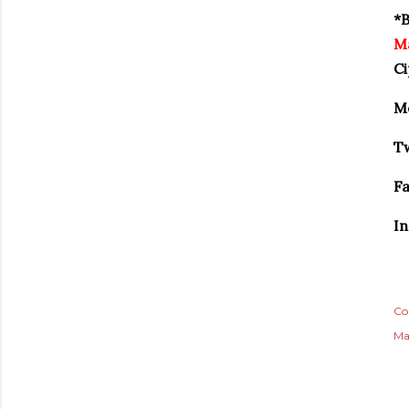
*B
Ma
Ci
Me
Tw
F
I
Co
Ma