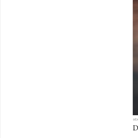
abr
D