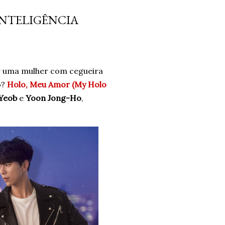
 não era a resposta. Pelo
INTELIGÊNCIA
ais problemas. Um ano
o e confiando no processo.
ro. Um ano. *Ben Oliveira é
nalismo . Autor do...
ar uma mulher com cegueira
o?
Holo, Meu Amor (My Holo
Yeob
e
Yoon Jong-Ho
,