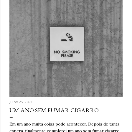
t
a
g
e
n
s
julho 25, 2026
UM ANO SEM FUMAR CIGARRO
Em um ano muita coisa pode acontecer. Depois de tanta
espera, finalmente completei um ano sem fumar cigarro.