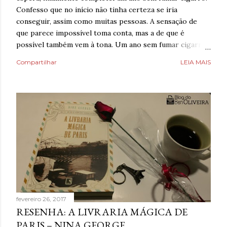
Confesso que no início não tinha certeza se iria
conseguir, assim como muitas pessoas. A sensação de
que parece impossível toma conta, mas a de que é
possível também vem à tona. Um ano sem fumar cigarro.
Poderia fazer a conta de quanto havia economizado, mas
Compartilhar
LEIA MAIS
estava mais interessado no quanto havia ganhado de
saúde. O que antes parecia uma estratégia para lidar com
a ansiedade, descobriu tarde demais que também causava
ansiedade. Estaria mentindo se dissesse que estava
completamente livre do risco de recaída, ninguém estava,
mas estava feliz pelo dia finalmente ter chegado. Então,
respirava com mais tranquilidade e mesmo nos dias de
ansiedade, aprendera que o cigarro não era a resposta.
Pelo contrário, que criava mais problemas. Um ano
acreditando em si mesmo e confiando no processo. Um
ano sem fumar cigarro. Um ano. *Ben Oliveira é escritor,
formado em jornalismo . Autor do...
fevereiro 26, 2017
RESENHA: A LIVRARIA MÁGICA DE
PARIS – NINA GEORGE