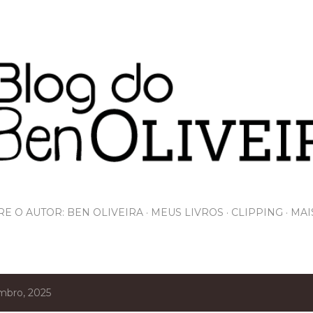
Pular para o conteúdo principal
E O AUTOR: BEN OLIVEIRA
MEUS LIVROS
CLIPPING
MAI
mbro, 2025