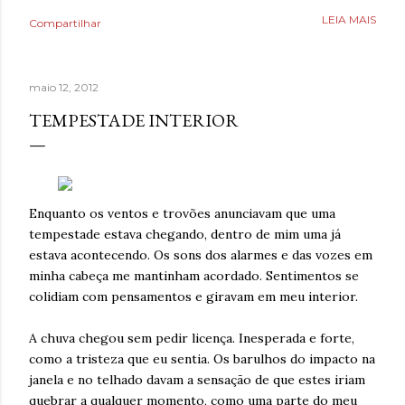
como uma válvula de escape, mas desta vez precisava
LEIA MAIS
Compartilhar
aprender a lidar com isso livre de nicotina. Caminhar,
ouvir música relaxante, música e ler livros eram coisas
que também ajudavam, bem como assistir séries ou filmes
maio 12, 2012
para se distrair. Existia um limite de quanto era possível
diminuir a ansiedade, mas cada pequena coisa fazia toda
TEMPESTADE INTERIOR
diferença. Ansiedade era algo que não desejava para
ninguém. Então, temporariamente se imaginar em um
lugar seguro poderia fazer toda diferença. Era algo que
muita gente já fazia de forma intuitiva, mas que ao
Enquanto os ventos e trovões anunciavam que uma
reaprender ganha um novo significado. Após dias sem
tempestade estava chegando, dentro de mim uma já
escrever, estava sentindo falta de brincar com as
estava acontecendo. Os sons dos alarmes e das vozes em
palavras. A verdade é qu...
minha cabeça me mantinham acordado. Sentimentos se
colidiam com pensamentos e giravam em meu interior.
A chuva chegou sem pedir licença. Inesperada e forte,
como a tristeza que eu sentia. Os barulhos do impacto na
janela e no telhado davam a sensação de que estes iriam
quebrar a qualquer momento, como uma parte do meu