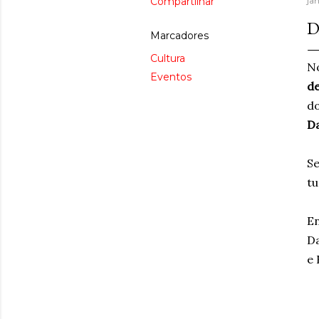
Compartilhar
jan
D
Marcadores
Cultura
No
Eventos
de
do
Da
Se
tu
En
Da
e 