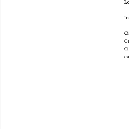
Lo
In
Ci
Gr
Ci
ca