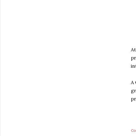
At
pr
in
A 
gr
pr
Co