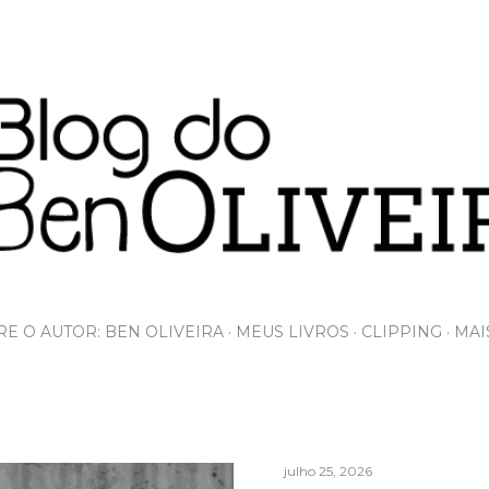
Pular para o conteúdo principal
E O AUTOR: BEN OLIVEIRA
MEUS LIVROS
CLIPPING
MAI
julho 25, 2026