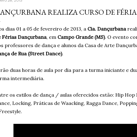
eiro 28, 2013
aprendera que o cigarro
ANÇURBANA REALIZA CURSO DE FÉRIA
contrário, que criava m
acreditando em si mesm
s dias 01 a 05 de fevereiro de 2013, a
Cia. Dançurbana
real
Um ano sem fumar cigar
 Férias Dançurbana
, em
Campo Grande (MS)
. O evento co
escritor, formado em jor
s professores de dança e alunos da Casa de Arte Dançurb
nça de Rua (Street Dance)
.
rão duas horas de aula por dia para a turma iniciante e du
rma intermediária.
tre os estilos de dança / aulas oferecidos estão: Hip Hop
nce, Locking, Práticas de Waacking, Ragga Dance, Poppin
Freestyle.