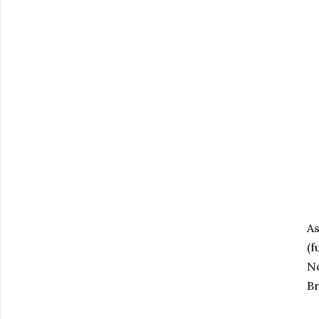
As
(f
No
Br