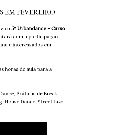
 não era a resposta. Pelo
S EM FEVEREIRO
ais problemas. Um ano
o e confiando no processo.
iza o
5º Urbandance – Curso
ro. Um ano. *Ben Oliveira é
ntará com a participação
nalismo . Autor do...
ana e interessados em
as horas de aula para a
 Dance, Práticas de Break
g, House Dance, Street Jazz