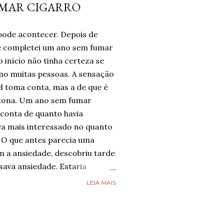
UMAR CIGARRO
pode acontecer. Depois de
te completei um ano sem fumar
 início não tinha certeza se
omo muitas pessoas. A sensação
l toma conta, mas a de que é
tona. Um ano sem fumar
 conta de quanto havia
a mais interessado no quanto
 O que antes parecia uma
m a ansiedade, descobriu tarde
ava ansiedade. Estaria
e estava completamente livre
LEIA MAIS
guém estava, mas estava feliz
 chegado. Então, respirava com
smo nos dias de ansiedade,