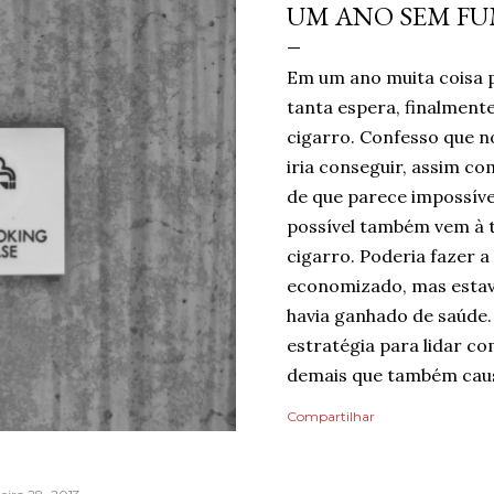
UM ANO SEM F
Em um ano muita coisa 
tanta espera, finalmen
cigarro. Confesso que no
iria conseguir, assim c
de que parece impossíve
possível também vem à 
cigarro. Poderia fazer a
economizado, mas estav
havia ganhado de saúde.
estratégia para lidar co
demais que também caus
mentindo se dissesse qu
Compartilhar
do risco de recaída, nin
pelo dia finalmente ter
mais tranquilidade e me