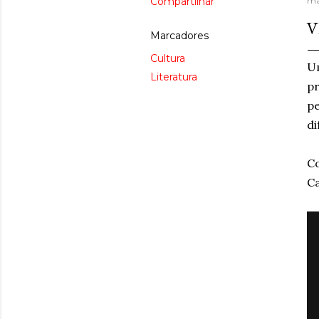
Compartilhar
ma
V
Marcadores
Cultura
Um
Literatura
pr
pe
di
Co
Ca