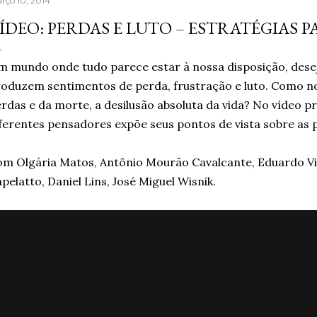
rço 10, 2014
aprendera que o cigarro
ÍDEO: PERDAS E LUTO – ESTRATÉGIAS P
contrário, que criava m
acreditando em si mesm
 mundo onde tudo parece estar à nossa disposição, dese
Um ano sem fumar cigar
oduzem sentimentos de perda, frustração e luto. Como n
escritor, formado em jor
rdas e da morte, a desilusão absoluta da vida? No vídeo p
ferentes pensadores expõe seus pontos de vista sobre as p
m Olgária Matos, Antônio Mourão Cavalcante, Eduardo Viv
pelatto, Daniel Lins, José Miguel Wisnik.