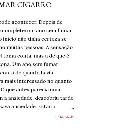
UMAR CIGARRO
pode acontecer. Depois de
te completei um ano sem fumar
 início não tinha certeza se
omo muitas pessoas. A sensação
l toma conta, mas a de que é
tona. Um ano sem fumar
 conta de quanto havia
a mais interessado no quanto
 O que antes parecia uma
m a ansiedade, descobriu tarde
ava ansiedade. Estaria
e estava completamente livre
LEIA MAIS
guém estava, mas estava feliz
 chegado. Então, respirava com
smo nos dias de ansiedade,