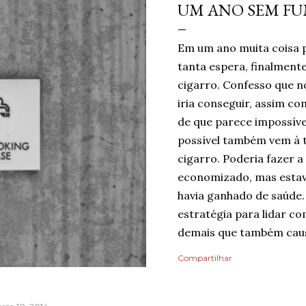
UM ANO SEM F
Em um ano muita coisa 
tanta espera, finalmen
cigarro. Confesso que no
iria conseguir, assim c
de que parece impossíve
possível também vem à 
cigarro. Poderia fazer a
economizado, mas estav
havia ganhado de saúde.
estratégia para lidar co
demais que também caus
mentindo se dissesse qu
Compartilhar
do risco de recaída, nin
pelo dia finalmente ter
mais tranquilidade e me