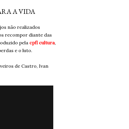
 não era a resposta. Pelo
ARA A VIDA
ais problemas. Um ano
o e confiando no processo.
jos não realizados
ro. Um ano. *Ben Oliveira é
os recompor diante das
nalismo . Autor do...
roduzido pela
cpfl cultura
,
erdas e o luto.
eiros de Castro, Ivan