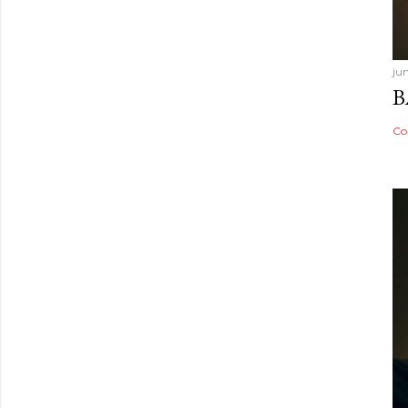
ju
B
Co