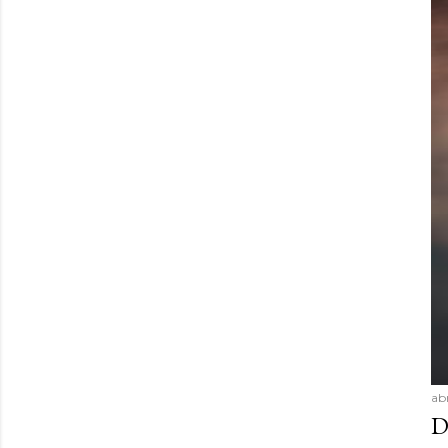
abr
D