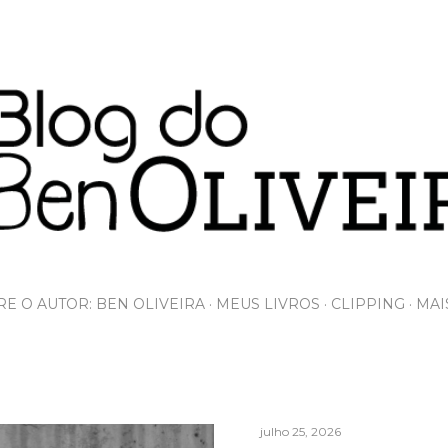
Pular para o conteúdo principal
E O AUTOR: BEN OLIVEIRA
MEUS LIVROS
CLIPPING
MAI
julho 25, 2026