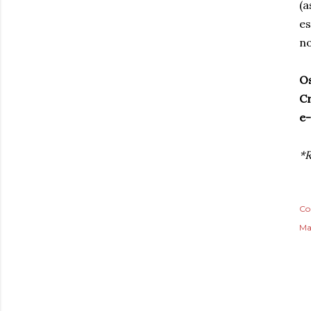
(a
es
no
Os
Cr
e-
*R
Co
Ma