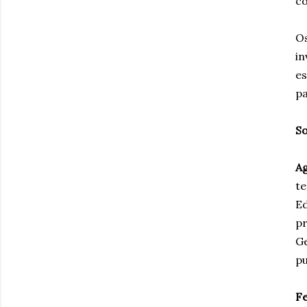
co
Os
in
es
pa
So
A
te
Ed
p
Ge
pu
Fe