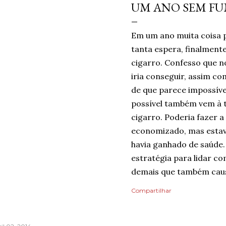
UM ANO SEM F
Em um ano muita coisa 
tanta espera, finalmen
cigarro. Confesso que no
iria conseguir, assim c
de que parece impossíve
possível também vem à 
cigarro. Poderia fazer a
economizado, mas estav
havia ganhado de saúde.
estratégia para lidar co
demais que também caus
mentindo se dissesse qu
Compartilhar
do risco de recaída, nin
pelo dia finalmente ter
mais tranquilidade e me