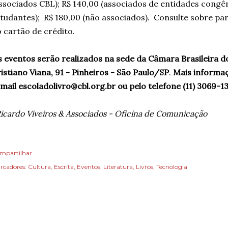
ssociados CBL); R$ 140,00 (associados de entidades congê
tudantes); R$ 180,00 (não associados). Consulte sobre p
 cartão de crédito.
 eventos serão realizados na sede da Câmara Brasileira do 
istiano Viana, 91 - Pinheiros - São Paulo/SP
.
Mais informaç
mail escoladolivro@cbl.org.br ou pelo telefone (11) 3069-1
icardo Viveiros & Associados - Oficina de Comunicação
mpartilhar
rcadores:
Cultura
Escrita
Eventos
Literatura
Livros
Tecnologia