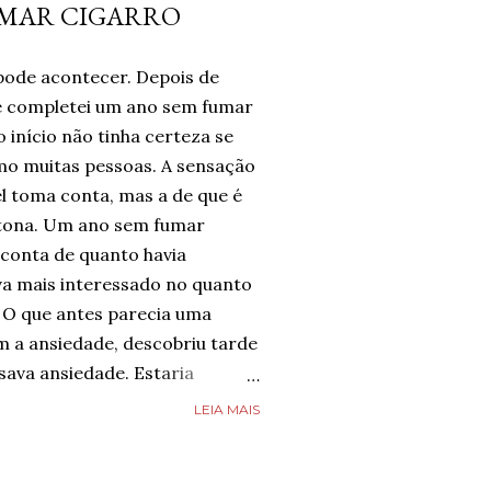
UMAR CIGARRO
pode acontecer. Depois de
te completei um ano sem fumar
 início não tinha certeza se
omo muitas pessoas. A sensação
l toma conta, mas a de que é
tona. Um ano sem fumar
 conta de quanto havia
a mais interessado no quanto
 O que antes parecia uma
m a ansiedade, descobriu tarde
ava ansiedade. Estaria
e estava completamente livre
LEIA MAIS
guém estava, mas estava feliz
 chegado. Então, respirava com
smo nos dias de ansiedade,