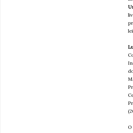
U
li
pr
le
Lu
C
In
do
Ma
Pr
Ce
Pr
(2
O 