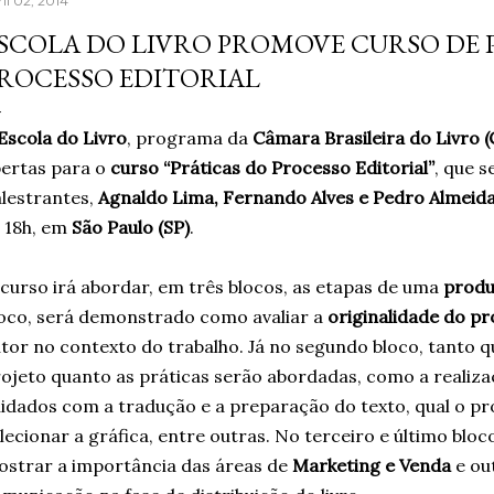
il 02, 2014
aprendera que o cigarro
SCOLA DO LIVRO PROMOVE CURSO DE 
contrário, que criava m
acreditando em si mesm
Um ano sem fumar cigar
Escola do Livro
, programa da
Câmara Brasileira do Livro (
escritor, formado em jor
ertas para o
curso “Práticas do Processo Editorial”
, que s
lestrantes,
Agnaldo Lima, Fernando Alves e Pedro Almeid
 18h, em
São Paulo (SP)
.
curso irá abordar, em três blocos, as etapas de uma
produ
oco, será demonstrado como avaliar a
originalidade do p
tor no contexto do trabalho. Já no segundo bloco, tanto 
ojeto quanto as práticas serão abordadas, como a realiza
idados com a tradução e a preparação do texto, qual o pro
lecionar a gráfica, entre outras. No terceiro e último bloc
strar a importância das áreas de
Marketing e Venda
e ou