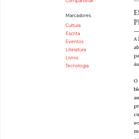
Compartilhar
abr
E
Marcadores
Cultura
Escrita
A
Eventos
ab
Literatura
pa
Livros
às
Tecnologia
O 
bl
au
pr
cu
se
mo