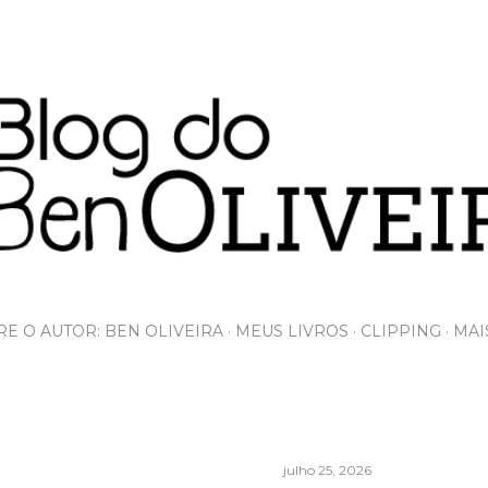
Pular para o conteúdo principal
E O AUTOR: BEN OLIVEIRA
MEUS LIVROS
CLIPPING
MAI
julho 25, 2026