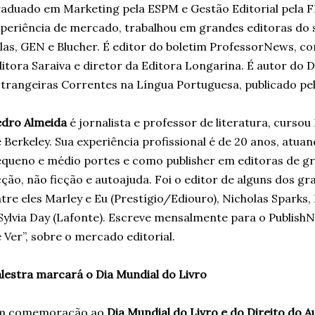
aduado em Marketing pela ESPM e Gestão Editorial pela 
periência de mercado, trabalhou em grandes editoras d
las, GEN e Blucher. É editor do boletim ProfessorNews, con
itora Saraiva e diretor da Editora Longarina. É autor do 
trangeiras Correntes na Língua Portuguesa, publicado pela
edro Almeida
é jornalista e professor de literatura, curso
 Berkeley. Sua experiência profissional é de 20 anos, atua
queno e médio portes e como publisher em editoras de gr
cção, não ficção e autoajuda. Foi o editor de alguns dos gra
tre eles Marley e Eu (Prestígio/Ediouro), Nicholas Sparks, 
Sylvia Day (Lafonte). Escreve mensalmente para o PublishN
 Ver”, sobre o mercado editorial.
lestra marcará o Dia Mundial do Livro
m comemoração ao
Dia Mundial do Livro e do Direito do A