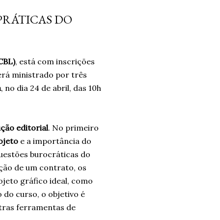
 não era a resposta. Pelo
PRÁTICAS DO
ais problemas. Um ano
o e confiando no processo.
ro. Um ano. *Ben Oliveira é
CBL)
, está com inscrições
nalismo . Autor do...
erá ministrado por três
a
, no dia 24 de abril, das 10h
ção editorial
. No primeiro
rojeto
e a importância do
questões burocráticas do
ção de um contrato, os
jeto gráfico ideal, como
o do curso, o objetivo é
tras ferramentas de