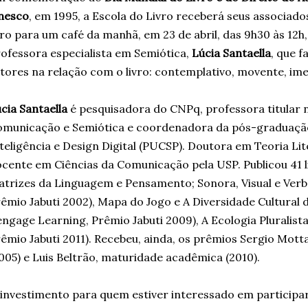
nesco
, em 1995, a Escola do Livro receberá seus associado
vro para um café da manhã, em 23 de abril, das 9h30 às 12h
ofessora especialista em Semiótica,
Lúcia Santaella
, que f
itores na relação com o livro: contemplativo, movente, ime
cia Santaella
é pesquisadora do CNPq, professora titular
omunicação e Semiótica e coordenadora da pós-graduaçã
teligência e Design Digital (PUCSP). Doutora em Teoria Lit
cente em Ciências da Comunicação pela USP. Publicou 41 li
trizes da Linguagem e Pensamento; Sonora, Visual e Verb
êmio Jabuti 2002), Mapa do Jogo e A Diversidade Cultural 
ngage Learning, Prêmio Jabuti 2009), A Ecologia Pluralist
êmio Jabuti 2011). Recebeu, ainda, os prêmios Sergio Mott
005) e Luis Beltrão, maturidade acadêmica (2010).
investimento para quem estiver interessado em participar