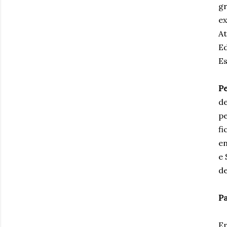
gr
ex
At
Ed
Es
P
de
pe
fi
en
e 
de
Pa
E