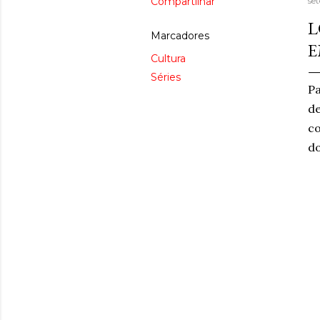
Compartilhar
se
L
Marcadores
E
Cultura
Séries
P
de
co
do