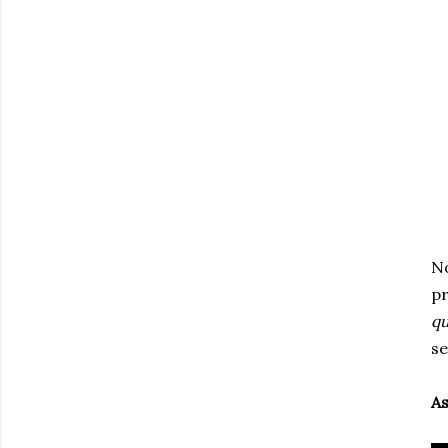
No
pr
qu
se
As