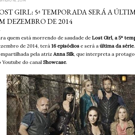
tembro 16, 2014
seguro poderia fazer to
OST GIRL: 5ª TEMPORADA SERÁ A ÚLTI
muita gente já fazia de 
M DEZEMBRO DE 2014
reaprender ganha um nov
escrever, estava sentind
ara quem está morrendo de saudade de
Lost Girl, a 5ª te
palavras. A verdade é qu.
zembro de 2014, terá
16 episódios
e será a
última da série
mpartilhada pela atriz
Anna Silk
, que interpreta a protag
 Youtube do canal
Showcase
.