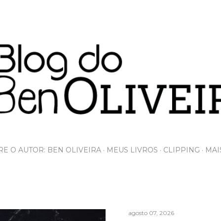
Pular para o conteúdo principal
E O AUTOR: BEN OLIVEIRA
MEUS LIVROS
CLIPPING
MAI
agosto 07, 2026