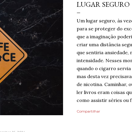
LUGAR SEGURO
Um lugar seguro, às vez
para se proteger do ex
que a imaginação poderi
criar uma distância seg
que sentiria ansiedade, 
intensidade. Nesses mom
quando o cigarro servia
mas desta vez precisava 
de nicotina. Caminhar, o
ler livros eram coisas 
como assistir séries ou f
um limite de quanto era 
Compartilhar
mas cada pequena coisa 
Ansiedade era algo que
Então, temporariamente