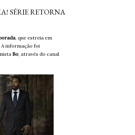
da diferença. Era algo que
MA! SÉRIE RETORNA
forma intuitiva, mas que ao
o significado. Após dias sem
o falta de brincar com as
mporada
, que estreia em
..
. A informação foi
onista
Bo
, através do canal