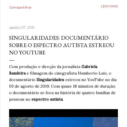
como uma válvula de escape, mas desta vez precisava
LEIA MAIS
Compartilhar
aprender a lidar com isso livre de nicotina. Caminhar,
ouvir música relaxante, música e ler livros eram coisas
que também ajudavam, bem como assistir séries ou filmes
agosto 07, 2019
para se distrair. Existia um limite de quanto era possível
diminuir a ansiedade, mas cada pequena coisa fazia toda
SINGULARIDADES: DOCUMENTÁRIO
diferença. Ansiedade era algo que não desejava para
SOBRE O ESPECTRO AUTISTA ESTREOU
ninguém. Então, temporariamente se imaginar em um
NO YOUTUBE
lugar seguro poderia fazer toda diferença. Era algo que
muita gente já fazia de forma intuitiva, mas que ao
Com produção e direção da jornalista
Gabriela
reaprender ganha um novo significado. Após dias sem
Bandeira
e filmagem do cinegrafista Humberto Luiz, o
escrever, estava sentindo falta de brincar com as
documentário
Singularidades
estreou no YouTube no dia
palavras. A verdade é qu...
03 de agosto de 2019. Com quase 18 minutos de duração,
o documentário se foca na história de quatro famílias de
pessoas no
espectro autista
.