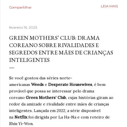
Poderia fazer a conta de quanto havia economizado, mas
LEIA MAIS
Compartilhar
estava mais interessado no quanto havia ganhado de
saúde. O que antes parecia uma estratégia para lidar com
a ansiedade, descobriu tarde demais que também causava
fevereiro 16, 2023
ansiedade. Estaria mentindo se dissesse que estava
completamente livre do risco de recaída, ninguém estava,
GREEN MOTHERS’ CLUB: DRAMA
mas estava feliz pelo dia finalmente ter chegado. Então,
COREANO SOBRE RIVALIDADES E
respirava com mais tranquilidade e mesmo nos dias de
SEGREDOS ENTRE MÃES DE CRIANÇAS
ansiedade, aprendera que o cigarro não era a resposta.
INTELIGENTES
Pelo contrário, que criava mais problemas. Um ano
acreditando em si mesmo e confiando no processo. Um
ano sem fumar cigarro. Um ano. *Ben Oliveira é escritor,
Se você gostou das séries norte-
formado em jornalismo . Autor do...
americanas
Weeds
e
Desperate Housewives
, é bem
provável que possa se interessar pelo drama
coreano
Green Mothers’ Club
, cujas histórias giram ao
redor da amizade e rivalidade entre mães de crianças
inteligentes. Lançada em 2022, a série disponível
na
Netflix
foi dirigida por La Ha-Na e com roteiro de
Shin Yi-Won.