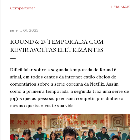
Poderia fazer a conta de quanto havia economizado, mas
LEIA MAIS
Compartilhar
estava mais interessado no quanto havia ganhado de
saúde. O que antes parecia uma estratégia para lidar com
a ansiedade, descobriu tarde demais que também causava
janeiro 01, 2025
ansiedade. Estaria mentindo se dissesse que estava
completamente livre do risco de recaída, ninguém estava,
ROUND 6: 2ª TEMPORADA COM
mas estava feliz pelo dia finalmente ter chegado. Então,
REVIRAVOLTAS ELETRIZANTES
respirava com mais tranquilidade e mesmo nos dias de
ansiedade, aprendera que o cigarro não era a resposta.
Pelo contrário, que criava mais problemas. Um ano
Difícil falar sobre a segunda temporada de Round 6,
acreditando em si mesmo e confiando no processo. Um
afinal, em todos cantos da internet estão cheios de
ano sem fumar cigarro. Um ano. *Ben Oliveira é escritor,
comentários sobre a série coreana da Netflix. Assim
formado em jornalismo . Autor do...
como a primeira temporada, a segunda traz uma série de
jogos que as pessoas precisam competir por dinheiro,
mesmo que isso custe sua vida.