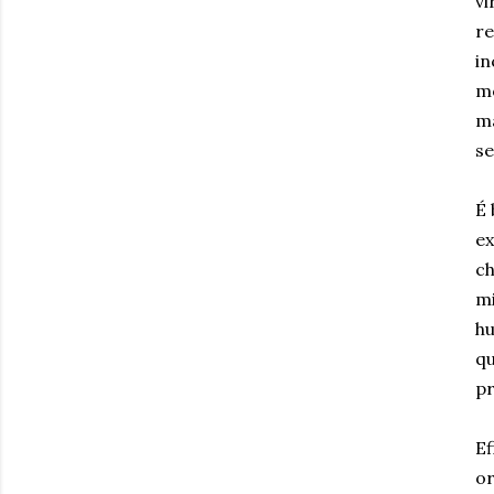
vi
r
in
mo
ma
se
É 
ex
ch
mi
hu
qu
pr
Ef
or