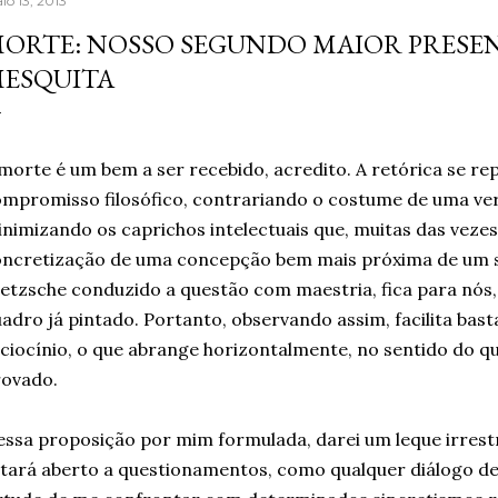
io 13, 2013
seguro poderia fazer to
ORTE: NOSSO SEGUNDO MAIOR PRESENT
muita gente já fazia de 
ESQUITA
reaprender ganha um nov
escrever, estava sentind
palavras. A verdade é qu.
morte é um bem a ser recebido, acredito. A retórica se 
mpromisso filosófico, contrariando o costume de uma ver
nimizando os caprichos intelectuais que, muitas das vezes
ncretização de uma concepção bem mais próxima de um su
etzsche conduzido a questão com maestria, fica para nós
adro já pintado. Portanto, observando assim, facilita bas
ciocínio, o que abrange horizontalmente, no sentido do qu
rovado.
ssa proposição por mim formulada, darei um leque irrestri
tará aberto a questionamentos, como qualquer diálogo 