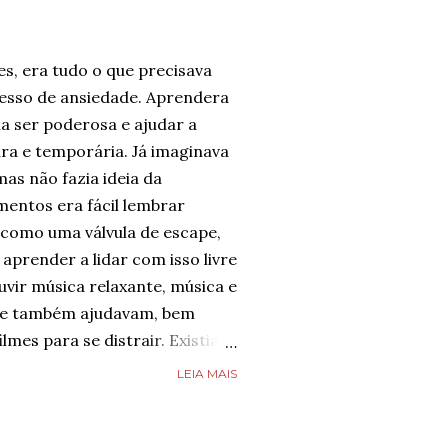
es, era tudo o que precisava
cesso de ansiedade. Aprendera
a ser poderosa e ajudar a
ura e temporária. Já imaginava
mas não fazia ideia da
entos era fácil lembrar
 como uma válvula de escape,
aprender a lidar com isso livre
uvir música relaxante, música e
que também ajudavam, bem
ilmes para se distrair. Existia
possível diminuir a ansiedade,
LEIA MAIS
fazia toda diferença.
 não desejava para ninguém.
 se imaginar em um lugar