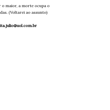
or o maior, a morte ocupa o
as. (Voltarei ao assunto)
ta.julio@uol.com.br