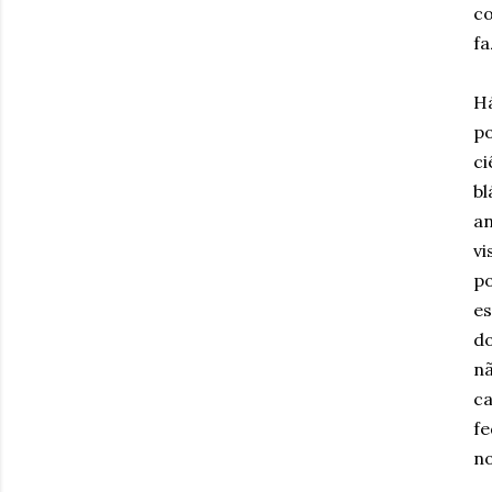
co
fa
Há
po
ci
bl
an
vi
po
es
do
nã
ca
fe
no