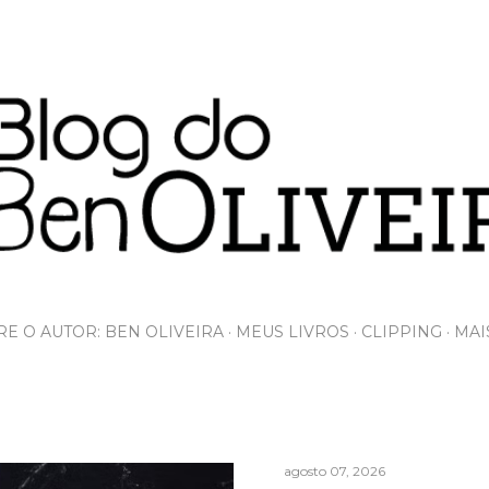
Pular para o conteúdo principal
E O AUTOR: BEN OLIVEIRA
MEUS LIVROS
CLIPPING
MAI
agosto 07, 2026