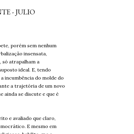
da diferença. Era algo que
E - JULIO
forma intuitiva, mas que ao
o significado. Após dias sem
o falta de brincar com as
..
repete, porém sem nenhum
balização insensata,
, só atrapalham a
posto ideal. E, tendo
, a incumbência do molde do
tante a trajetória de um novo
e ainda se discute e que é
to e avaliado que claro,
democrático. E mesmo em