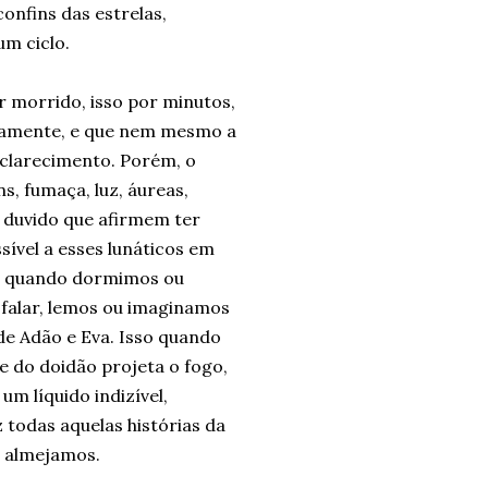
onfins das estrelas,
m ciclo.
r morrido, isso por minutos,
riamente, e que nem mesmo a
sclarecimento. Porém, o
ns, fumaça, luz, áureas,
ão duvido que afirmem ter
sível a esses lunáticos em
s, quando dormimos ou
 falar, lemos ou imaginamos
de Adão e Eva. Isso quando
ue do doidão projeta o fogo,
m líquido indizível,
todas aquelas histórias da
m almejamos.