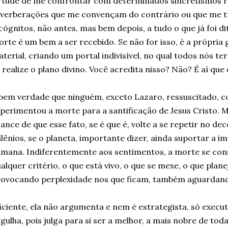
rtude de me confrontar com determinados sincretismos rel
everberações que me convençam do contrário ou que me 
cógnitos, não antes, mas bem depois, a tudo o que já foi di
rte é um bem a ser recebido. Se não for isso, é a própria 
terial, criando um portal indivisível, no qual todos nós t
 realize o plano divino. Você acredita nisso? Não? É aí que
bem verdade que ninguém, exceto Lazaro, ressuscitado, com
perimentou a morte para a santificação de Jesus Cristo. 
ance de que esse fato, se é que é, volte a se repetir no de
lênios, se o planeta, importante dizer, ainda suportar a 
mana. Indiferentemente aos sentimentos, a morte se cons
alquer critério, o que está vivo, o que se mexe, o que planej
ovocando perplexidade nos que ficam, também aguardand
iciente, ela não argumenta e nem é estrategista, só execut
gulha, pois julga para si ser a melhor, a mais nobre de tod