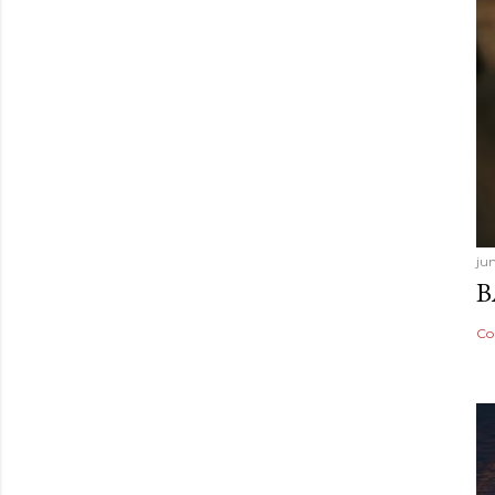
ju
B
Co