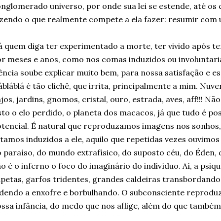
nglomerado universo, por onde sua lei se estende, até os c
zendo o que realmente compete a ela fazer: resumir com u
 quem diga ter experimentado a morte, ter vivido após te
r meses e anos, como nos comas induzidos ou involunta
ência soube explicar muito bem, para nossa satisfação e e
ábláblá é tão clichê, que irrita, principalmente a mim. Nuve
jos, jardins, gnomos, cristal, ouro, estrada, aves, aff!!! N
sto o elo perdido, o planeta dos macacos, já que tudo é pos
tencial. É natural que reproduzamos imagens nos sonho
tamos induzidos a ele, aquilo que repetidas vezes ouvimos
 paraíso, do mundo extrafísico, do suposto céu, do Éden, 
o é o inferno o foco do imaginário do indivíduo. Aí, a psiq
petas, garfos tridentes, grandes caldeiras transbordando u
dendo a enxofre e borbulhando. O subconsciente reproduz 
ssa infância, do medo que nos aflige, além do que també