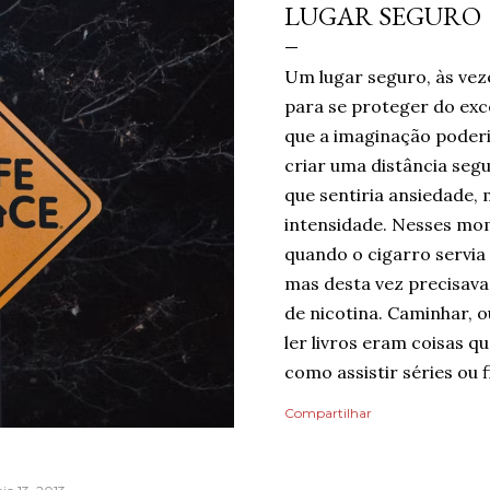
LUGAR SEGURO
Um lugar seguro, às vez
para se proteger do ex
que a imaginação poderi
criar uma distância seg
que sentiria ansiedade, 
intensidade. Nesses mom
quando o cigarro servia
mas desta vez precisava 
de nicotina. Caminhar, o
ler livros eram coisas 
como assistir séries ou f
um limite de quanto era 
Compartilhar
mas cada pequena coisa 
Ansiedade era algo que
Então, temporariamente