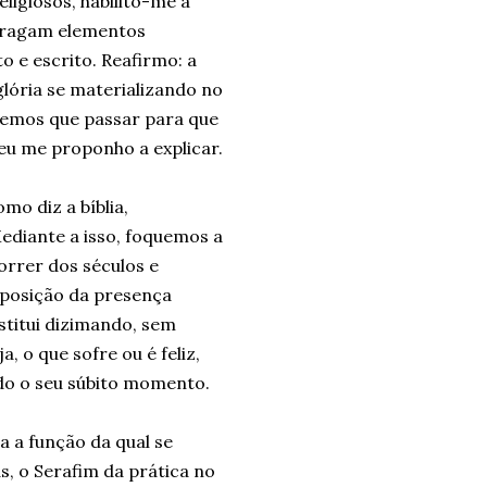
igiosos, habilito-me a
tragam elementos
to e escrito. Reafirmo: a
glória se materializando no
eremos que passar para que
 eu me proponho a explicar.
o diz a bíblia,
Mediante a isso, foquemos a
correr dos séculos e
imposição da presença
titui dizimando, sem
a, o que sofre ou é feliz,
o o seu súbito momento.
a a função da qual se
as, o Serafim da prática no