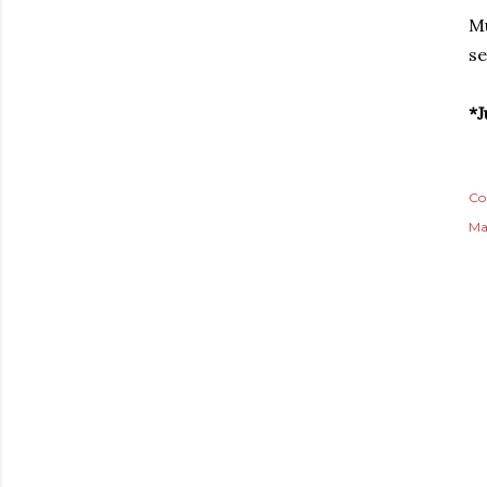
Mu
se
*J
Co
Ma