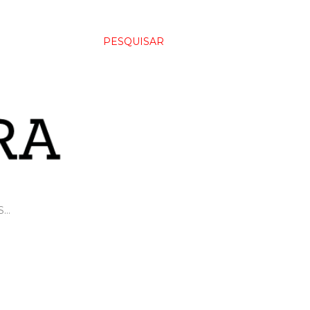
PESQUISAR
S…