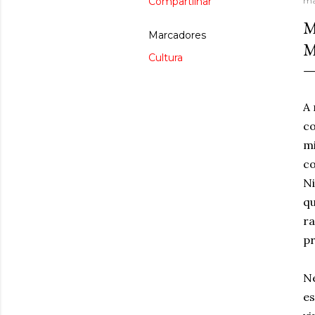
Compartilhar
ma
M
Marcadores
M
Cultura
A 
co
mi
co
Ni
qu
ra
p
Ne
es