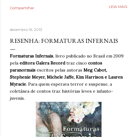
Poderia fazer a conta de quanto havia economizado, mas
LEIA MAIS
Compartilhar
estava mais interessado no quanto havia ganhado de
saúde. O que antes parecia uma estratégia para lidar com
a ansiedade, descobriu tarde demais que também causava
dezembro 16, 2013
ansiedade. Estaria mentindo se dissesse que estava
completamente livre do risco de recaída, ninguém estava,
RESENHA: FORMATURAS INFERNAIS
mas estava feliz pelo dia finalmente ter chegado. Então,
respirava com mais tranquilidade e mesmo nos dias de
Formaturas Infernais
, livro publicado no Brasil em 2009
ansiedade, aprendera que o cigarro não era a resposta.
pela
editora Galera Record
traz cinco
contos
Pelo contrário, que criava mais problemas. Um ano
paranormais
escritos pelas autoras
Meg Cabot,
acreditando em si mesmo e confiando no processo. Um
Stephenie Meyer, Michele Jaffe, Kim Harrison e Lauren
ano sem fumar cigarro. Um ano. *Ben Oliveira é escritor,
Myracie
. Para quem esperava terror e suspense, a
formado em jornalismo . Autor do...
coletânea de contos traz histórias leves e infanto-
juvenis.