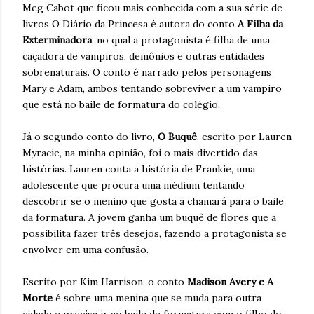
Meg Cabot que ficou mais conhecida com a sua série de
livros O Diário da Princesa é autora do conto
A Filha da
Exterminadora
, no qual a protagonista é filha de uma
caçadora de vampiros, demônios e outras entidades
sobrenaturais. O conto é narrado pelos personagens
Mary e Adam, ambos tentando sobreviver a um vampiro
que está no baile de formatura do colégio.
Já o segundo conto do livro,
O Buquê
, escrito por Lauren
Myracie, na minha opinião, foi o mais divertido das
histórias. Lauren conta a história de Frankie, uma
adolescente que procura uma médium tentando
descobrir se o menino que gosta a chamará para o baile
da formatura. A jovem ganha um buquê de flores que a
possibilita fazer três desejos, fazendo a protagonista se
envolver em uma confusão.
Escrito por Kim Harrison, o conto
Madison Avery e A
Morte
é sobre uma menina que se muda para outra
cidade e precisa ir ao baile de formatura com o filho do