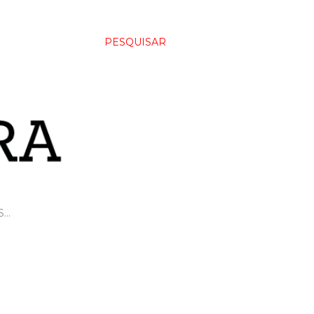
PESQUISAR
S…