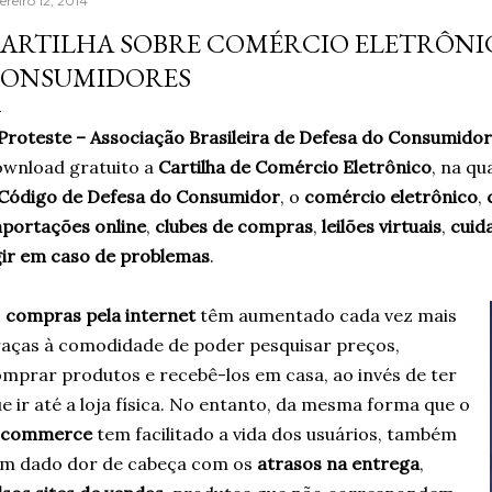
ereiro 12, 2014
seguro poderia fazer to
ARTILHA SOBRE COMÉRCIO ELETRÔNI
muita gente já fazia de 
ONSUMIDORES
reaprender ganha um nov
escrever, estava sentind
Proteste – Associação Brasileira de Defesa do Consumido
palavras. A verdade é qu.
wnload gratuito a
Cartilha de Comércio Eletrônico
, na qu
Código de Defesa do Consumidor
, o
comércio eletrônico
,
portações online
,
clubes de compras
,
leilões virtuais
,
cuid
ir em caso de problemas
.
s
compras pela internet
têm aumentado cada vez mais
aças à comodidade de poder pesquisar preços,
mprar produtos e recebê-los em casa, ao invés de ter
e ir até a loja física. No entanto, da mesma forma que o
-commerce
tem facilitado a vida dos usuários, também
em dado dor de cabeça com os
atrasos na entrega
,