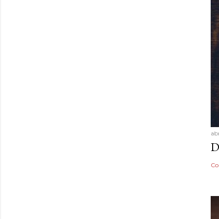
abr
D
Co