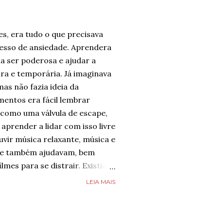
es, era tudo o que precisava
cesso de ansiedade. Aprendera
a ser poderosa e ajudar a
ura e temporária. Já imaginava
mas não fazia ideia da
entos era fácil lembrar
 como uma válvula de escape,
aprender a lidar com isso livre
uvir música relaxante, música e
que também ajudavam, bem
ilmes para se distrair. Existia
possível diminuir a ansiedade,
LEIA MAIS
fazia toda diferença.
 não desejava para ninguém.
 se imaginar em um lugar