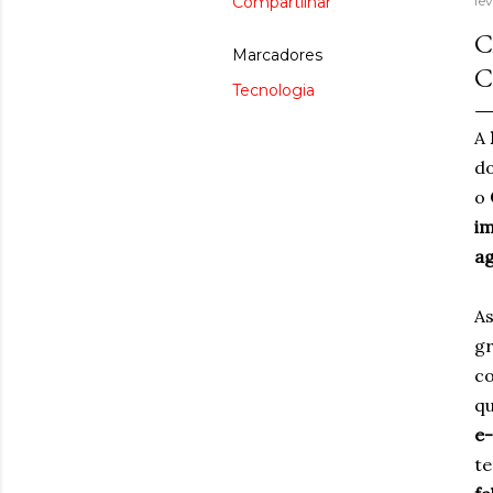
Compartilhar
fev
C
Marcadores
C
Tecnologia
A
do
o
im
ag
A
gr
co
qu
e
t