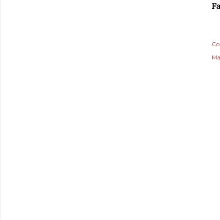
F
Co
Ma