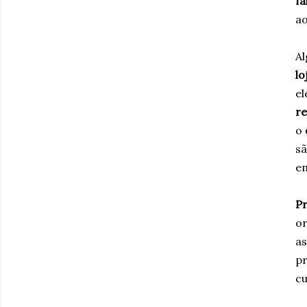
fa
ao
Al
lo
el
re
o
sã
e
Pr
or
as
pr
cu