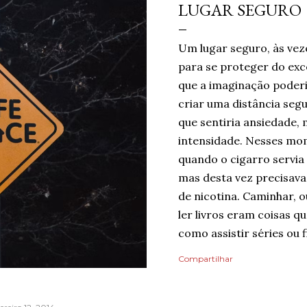
LUGAR SEGURO
Um lugar seguro, às vez
para se proteger do ex
que a imaginação poderi
criar uma distância seg
que sentiria ansiedade, 
intensidade. Nesses mom
quando o cigarro servia
mas desta vez precisava 
de nicotina. Caminhar, o
ler livros eram coisas 
como assistir séries ou f
um limite de quanto era 
Compartilhar
mas cada pequena coisa 
Ansiedade era algo que
Então, temporariamente