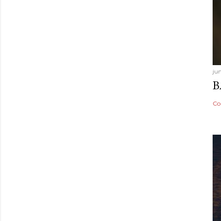
ju
B
Co