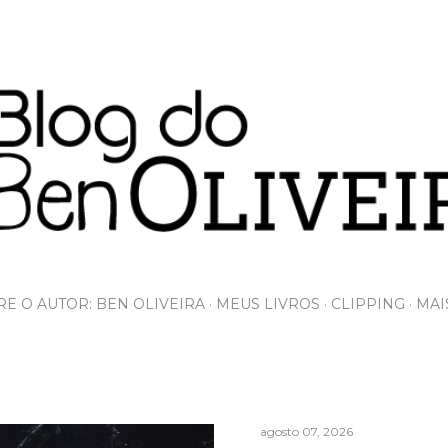
Pular para o conteúdo principal
E O AUTOR: BEN OLIVEIRA
MEUS LIVROS
CLIPPING
MAI
agosto 07, 2026