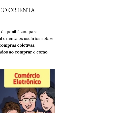
da diferença. Era algo que
CO ORIENTA
forma intuitiva, mas que ao
o significado. Após dias sem
o falta de brincar com as
r
disponibilizou para
..
al orienta os usuários sobre
compras coletivas
,
ados ao comprar
e
como