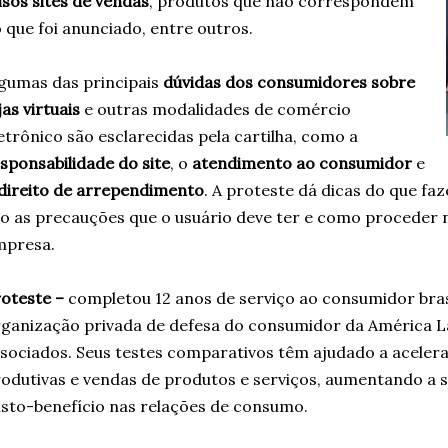
lsos sites de vendas
, produtos que não correspondem
 que foi anunciado, entre outros.
gumas das principais
dúvidas dos consumidores sobre
jas virtuais
e outras modalidades de comércio
etrônico são esclarecidas pela cartilha, como a
sponsabilidade do site
, o
atendimento ao consumidor
e
direito de arrependimento
. A proteste dá dicas do que fa
o as precauções que o usuário deve ter e como proceder
mpresa.
oteste –
completou 12 anos de serviço ao consumidor brasi
ganização privada de defesa do consumidor da América L
sociados. Seus testes comparativos têm ajudado a acele
odutivas e vendas de produtos e serviços, aumentando a
sto-benefício nas relações de consumo.