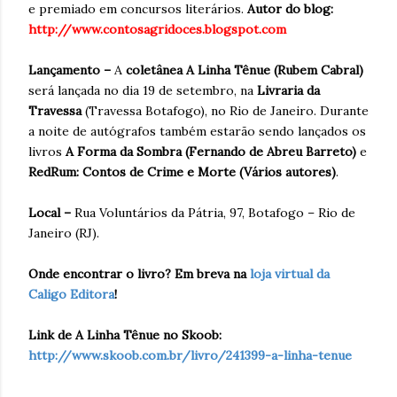
e premiado em concursos literários.
Autor do blog:
http://www.contosagridoces.blogspot.com
Lançamento –
A
coletânea A Linha Tênue (Rubem Cabral)
será lançada no dia 19 de setembro, na
Livraria da
Travessa
(Travessa Botafogo), no Rio de Janeiro. Durante
a noite de autógrafos também estarão sendo lançados os
livros
A Forma da Sombra (Fernando de Abreu Barreto)
e
RedRum: Contos de Crime e Morte (Vários autores)
.
Local –
Rua Voluntários da Pátria, 97, Botafogo – Rio de
Janeiro (RJ).
Onde encontrar o livro? Em breva na
loja virtual da
Caligo Editora
!
Link de A Linha Tênue no Skoob:
http://www.skoob.com.br/livro/241399-a-linha-tenue