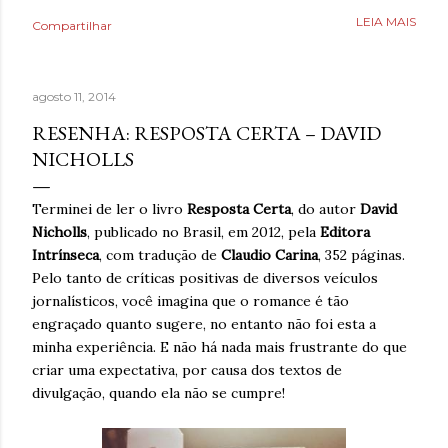
como uma válvula de escape, mas desta vez precisava
LEIA MAIS
Compartilhar
aprender a lidar com isso livre de nicotina. Caminhar,
ouvir música relaxante, música e ler livros eram coisas
que também ajudavam, bem como assistir séries ou filmes
agosto 11, 2014
para se distrair. Existia um limite de quanto era possível
diminuir a ansiedade, mas cada pequena coisa fazia toda
RESENHA: RESPOSTA CERTA – DAVID
diferença. Ansiedade era algo que não desejava para
NICHOLLS
ninguém. Então, temporariamente se imaginar em um
lugar seguro poderia fazer toda diferença. Era algo que
Terminei de ler o livro
Resposta Certa
, do autor
David
muita gente já fazia de forma intuitiva, mas que ao
Nicholls
, publicado no Brasil, em 2012, pela
Editora
reaprender ganha um novo significado. Após dias sem
Intrínseca
, com tradução de
Claudio Carina
, 352 páginas.
escrever, estava sentindo falta de brincar com as
Pelo tanto de críticas positivas de diversos veículos
palavras. A verdade é qu...
jornalísticos, você imagina que o romance é tão
engraçado quanto sugere, no entanto não foi esta a
minha experiência. E não há nada mais frustrante do que
criar uma expectativa, por causa dos textos de
divulgação, quando ela não se cumpre!