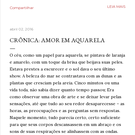
Poderia fazer a conta de quanto havia economizado, mas
LEIA MAIS
Compartilhar
estava mais interessado no quanto havia ganhado de
saúde. O que antes parecia uma estratégia para lidar com
a ansiedade, descobriu tarde demais que também causava
abril 02, 2016
ansiedade. Estaria mentindo se dissesse que estava
completamente livre do risco de recaída, ninguém estava,
CRÔNICA: AMOR EM AQUARELA
mas estava feliz pelo dia finalmente ter chegado. Então,
respirava com mais tranquilidade e mesmo nos dias de
O céu, como um papel para aquarela, se pintava de laranja
ansiedade, aprendera que o cigarro não era a resposta.
e amarelo, com um toque da brisa que beijava suas peles.
Pelo contrário, que criava mais problemas. Um ano
Estava prestes a escurecer e o sol dava o seu último
acreditando em si mesmo e confiando no processo. Um
show. A beleza do mar se contrastava com as dunas e as
ano sem fumar cigarro. Um ano. *Ben Oliveira é escritor,
plantas que cresciam pela areia. Cinco minutos ou uma
formado em jornalismo . Autor do...
vida toda, não sabia dizer quanto tempo passou; Era
como observar uma obra de arte e se deixar levar pelas
sensações, até que tudo ao seu redor desaparecesse – as
horas, as preocupações e as perguntas sem respostas.
Naquele momento, tudo parecia certo, certo suficiente
para que seus corpos descansassem em um abraço e os
sons de suas respirações se alinhassem com as ondas.