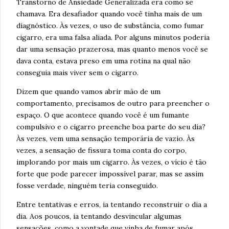
Transtorno de Ansiedade Generalizada era como se
chamava. Era desafiador quando você tinha mais de um
diagnóstico. Às vezes, o uso de substância, como fumar
cigarro, era uma falsa aliada. Por alguns minutos poderia
dar uma sensação prazerosa, mas quanto menos você se
dava conta, estava preso em uma rotina na qual não
conseguia mais viver sem o cigarro.
Dizem que quando vamos abrir mão de um
comportamento, precisamos de outro para preencher o
espaço. O que acontece quando você é um fumante
compulsivo e o cigarro preenche boa parte do seu dia?
Às vezes, vem uma sensação temporária de vazio. Às
vezes, a sensação de fissura toma conta do corpo,
implorando por mais um cigarro. Às vezes, o vício é tão
forte que pode parecer impossível parar, mas se assim
fosse verdade, ninguém teria conseguido.
Entre tentativas e erros, ia tentando reconstruir o dia a
dia. Aos poucos, ia tentando desvincular algumas
sensações, como a vontade que vinha de fumar após