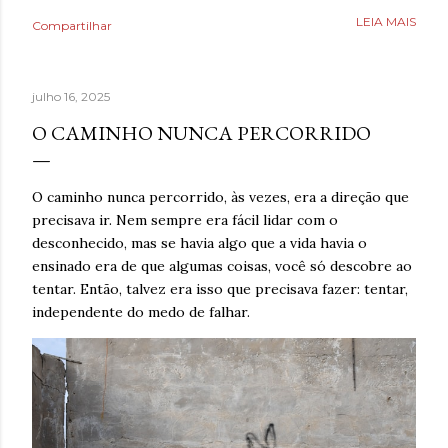
Poderia fazer a conta de quanto havia economizado, mas
LEIA MAIS
Compartilhar
estava mais interessado no quanto havia ganhado de
saúde. O que antes parecia uma estratégia para lidar com
a ansiedade, descobriu tarde demais que também causava
julho 16, 2025
ansiedade. Estaria mentindo se dissesse que estava
completamente livre do risco de recaída, ninguém estava,
O CAMINHO NUNCA PERCORRIDO
mas estava feliz pelo dia finalmente ter chegado. Então,
respirava com mais tranquilidade e mesmo nos dias de
ansiedade, aprendera que o cigarro não era a resposta.
O caminho nunca percorrido, às vezes, era a direção que
Pelo contrário, que criava mais problemas. Um ano
precisava ir. Nem sempre era fácil lidar com o
acreditando em si mesmo e confiando no processo. Um
desconhecido, mas se havia algo que a vida havia o
ano sem fumar cigarro. Um ano. *Ben Oliveira é escritor,
ensinado era de que algumas coisas, você só descobre ao
formado em jornalismo . Autor do...
tentar. Então, talvez era isso que precisava fazer: tentar,
independente do medo de falhar.