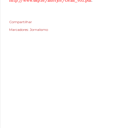
http://www.usp.br/alterjor/Gean_voz.pdf
.
Compartilhar
Marcadores:
Jornalismo