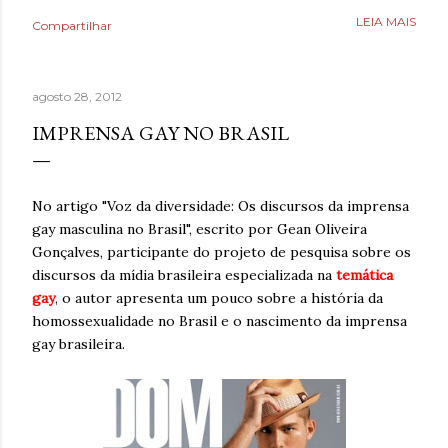
Poderia fazer a conta de quanto havia economizado, mas
LEIA MAIS
Compartilhar
estava mais interessado no quanto havia ganhado de
saúde. O que antes parecia uma estratégia para lidar com
a ansiedade, descobriu tarde demais que também causava
agosto 28, 2012
ansiedade. Estaria mentindo se dissesse que estava
completamente livre do risco de recaída, ninguém estava,
IMPRENSA GAY NO BRASIL
mas estava feliz pelo dia finalmente ter chegado. Então,
respirava com mais tranquilidade e mesmo nos dias de
ansiedade, aprendera que o cigarro não era a resposta.
No artigo "Voz da diversidade: Os discursos da imprensa
Pelo contrário, que criava mais problemas. Um ano
gay masculina no Brasil", escrito por Gean Oliveira
acreditando em si mesmo e confiando no processo. Um
Gonçalves, participante do projeto de pesquisa sobre os
ano sem fumar cigarro. Um ano. *Ben Oliveira é escritor,
discursos da mídia brasileira especializada na
temática
formado em jornalismo . Autor do...
gay
, o autor apresenta um pouco sobre a história da
homossexualidade no Brasil e o nascimento da imprensa
gay brasileira.