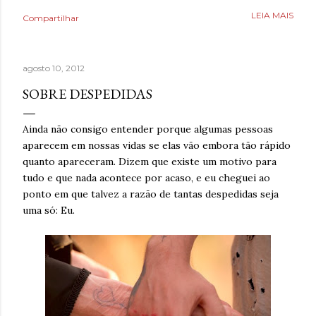
como uma válvula de escape, mas desta vez precisava
LEIA MAIS
Compartilhar
aprender a lidar com isso livre de nicotina. Caminhar,
ouvir música relaxante, música e ler livros eram coisas
que também ajudavam, bem como assistir séries ou filmes
agosto 10, 2012
para se distrair. Existia um limite de quanto era possível
diminuir a ansiedade, mas cada pequena coisa fazia toda
SOBRE DESPEDIDAS
diferença. Ansiedade era algo que não desejava para
ninguém. Então, temporariamente se imaginar em um
Ainda não consigo entender porque algumas pessoas
lugar seguro poderia fazer toda diferença. Era algo que
aparecem em nossas vidas se elas vão embora tão rápido
muita gente já fazia de forma intuitiva, mas que ao
quanto apareceram. Dizem que existe um motivo para
reaprender ganha um novo significado. Após dias sem
tudo e que nada acontece por acaso, e eu cheguei ao
escrever, estava sentindo falta de brincar com as
ponto em que talvez a razão de tantas despedidas seja
palavras. A verdade é qu...
uma só: Eu.