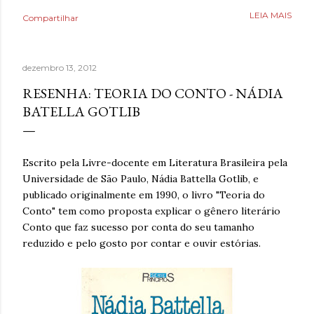
como uma válvula de escape, mas desta vez precisava
LEIA MAIS
Compartilhar
aprender a lidar com isso livre de nicotina. Caminhar,
ouvir música relaxante, música e ler livros eram coisas
que também ajudavam, bem como assistir séries ou filmes
dezembro 13, 2012
para se distrair. Existia um limite de quanto era possível
diminuir a ansiedade, mas cada pequena coisa fazia toda
RESENHA: TEORIA DO CONTO - NÁDIA
diferença. Ansiedade era algo que não desejava para
BATELLA GOTLIB
ninguém. Então, temporariamente se imaginar em um
lugar seguro poderia fazer toda diferença. Era algo que
muita gente já fazia de forma intuitiva, mas que ao
Escrito pela Livre-docente em Literatura Brasileira pela
reaprender ganha um novo significado. Após dias sem
Universidade de São Paulo, Nádia Battella Gotlib, e
escrever, estava sentindo falta de brincar com as
publicado originalmente em 1990, o livro "Teoria do
palavras. A verdade é qu...
Conto" tem como proposta explicar o gênero literário
Conto que faz sucesso por conta do seu tamanho
reduzido e pelo gosto por contar e ouvir estórias.