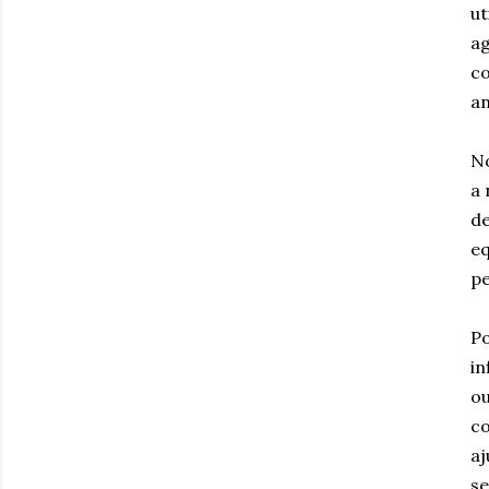
ut
ag
co
an
No
a 
de
eq
p
Po
in
ou
co
aj
se