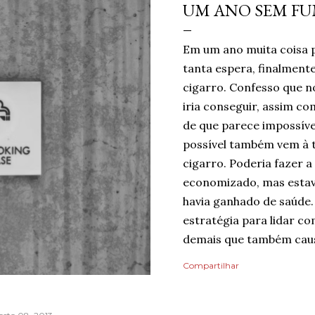
UM ANO SEM F
Em um ano muita coisa 
tanta espera, finalmen
cigarro. Confesso que no
iria conseguir, assim c
de que parece impossíve
possível também vem à 
cigarro. Poderia fazer a
economizado, mas estav
havia ganhado de saúde.
estratégia para lidar co
demais que também caus
mentindo se dissesse qu
Compartilhar
do risco de recaída, nin
pelo dia finalmente ter
mais tranquilidade e me