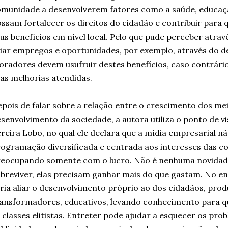
munidade a desenvolverem fatores como a saúde, educação
ssam fortalecer os direitos do cidadão e contribuir para 
us benefícios em nível local. Pelo que pude perceber atravé
iar empregos e oportunidades, por exemplo, através do d
radores devem usufruir destes benefícios, caso contrári
as melhorias atendidas.
pois de falar sobre a relação entre o crescimento dos me
senvolvimento da sociedade, a autora utiliza o ponto de v
reira Lobo, no qual ele declara que a mídia empresarial n
ogramação diversificada e centrada aos interesses das c
reocupando somente com o lucro. Não é nenhuma novida
breviver, elas precisam ganhar mais do que gastam. No en
ria aliar o desenvolvimento próprio ao dos cidadãos, pro
ansformadores, educativos, levando conhecimento para 
 classes elitistas. Entreter pode ajudar a esquecer os pro