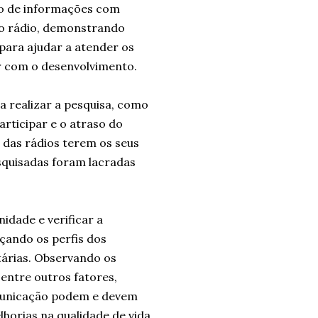
usão de informações com
o o rádio, demonstrando
para ajudar a atender os
ir com o desenvolvimento.
a realizar a pesquisa, como
rticipar e o atraso do
 das rádios terem os seus
squisadas foram lacradas
idade e verificar a
çando os perfis dos
tárias. Observando os
entre outros fatores,
omunicação podem e devem
horias na qualidade de vida