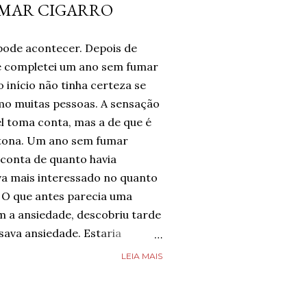
UMAR CIGARRO
pode acontecer. Depois de
te completei um ano sem fumar
 início não tinha certeza se
omo muitas pessoas. A sensação
l toma conta, mas a de que é
tona. Um ano sem fumar
 conta de quanto havia
a mais interessado no quanto
 O que antes parecia uma
m a ansiedade, descobriu tarde
ava ansiedade. Estaria
e estava completamente livre
LEIA MAIS
guém estava, mas estava feliz
 chegado. Então, respirava com
smo nos dias de ansiedade,