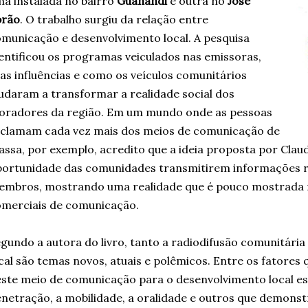
a instalada no bairro
Guanandi
e outra no
José
brão
. O trabalho surgiu da relação entre
municação e desenvolvimento local. A pesquisa
entificou os programas veiculados nas emissoras,
as influências e como os veículos comunitários
udaram a transformar a realidade social dos
oradores da região. Em um mundo onde as pessoas
clamam cada vez mais dos meios de comunicação de
ssa, por exemplo, acredito que a ideia proposta por Clau
ortunidade das comunidades transmitirem informações re
mbros, mostrando uma realidade que é pouco mostrada no
merciais de comunicação.
gundo a autora do livro, tanto a radiodifusão comunitári
cal são temas novos, atuais e polêmicos. Entre os fatores
ste meio de comunicação para o desenvolvimento local estã
netração, a mobilidade, a oralidade e outros que demonst