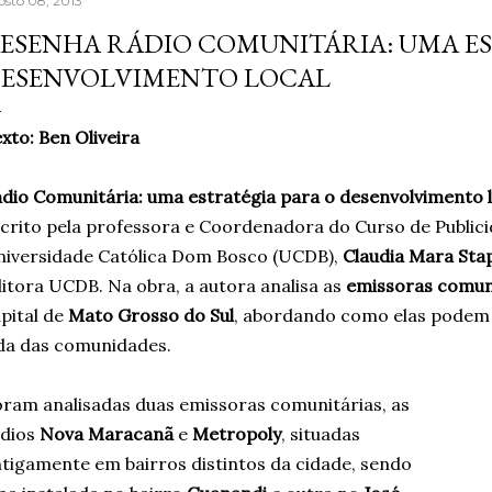
osto 08, 2013
aprendera que o cigarro
ESENHA RÁDIO COMUNITÁRIA: UMA ES
contrário, que criava m
ESENVOLVIMENTO LOCAL
acreditando em si mesm
Um ano sem fumar cigar
xto: Ben Oliveira
escritor, formado em jor
dio Comunitária: uma estratégia para o desenvolvimento l
crito pela professora e Coordenadora do Curso de Public
iversidade Católica Dom Bosco (UCDB),
Claudia Mara Sta
itora UCDB. Na obra, a autora analisa as
emissoras comun
pital de
Mato Grosso do Sul
, abordando como elas podem 
da das comunidades.
ram analisadas duas emissoras comunitárias, as
ádios
Nova Maracanã
e
Metropoly
, situadas
tigamente em bairros distintos da cidade, sendo