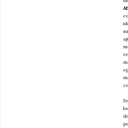
um
A
co
id
su
aj
m
re
ma
op
me
co
Se
lo
de
pe