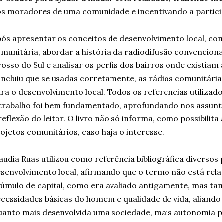
s moradores de uma comunidade e incentivando a particip
ós apresentar os conceitos de desenvolvimento local, co
munitária, abordar a história da radiodifusão convencion
osso do Sul e analisar os perfis dos bairros onde existiam
ncluiu que se usadas corretamente, as rádios comunitári
ra o desenvolvimento local. Todos os referencias utiliza
trabalho foi bem fundamentado, aprofundando nos assun
reflexão do leitor. O livro não só informa, como possibilita
ojetos comunitários, caso haja o interesse.
audia Ruas utilizou como referência bibliográfica diversos
senvolvimento local, afirmando que o termo não está rel
úmulo de capital, como era avaliado antigamente, mas ta
cessidades básicas do homem e qualidade de vida, aliando
anto mais desenvolvida uma sociedade, mais autonomia p