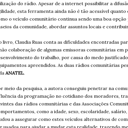
ilização do rádio. Apesar de a internet possibilitar a dif
ilidade, esta ferramenta ainda não é tão acessível quant
mo o veículo comunitário continua sendo uma boa opção 
seios da comunidade, abordar assuntos locais e contribu
 livro, Claudia Ruas conta as dificuldades encontradas par
não colaboração de algumas emissoras comunitárias em pa
senvolvimento do trabalho, por causa do medo justificado
uipamentos apreendidos. As duas rádios comunitárias pe
ela
ANATEL
.
r meio da pesquisa, a autora conseguiu penetrar na comun
fluência da programação no cotidiano dos moradores, tra
vintes das rádios comunitárias e das Associações Comuni
mportamentos, como a idade, sexo, escolaridade, salário, 
udou a assegurar como estes veículos alternativos de c
r usados para ajudar a mudar esta realidade, trazendo mel