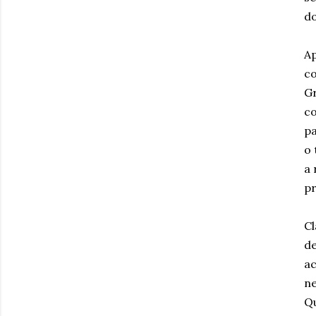
do
Ap
co
Gr
co
pa
o 
a 
pr
Cl
de
ac
ne
Qu