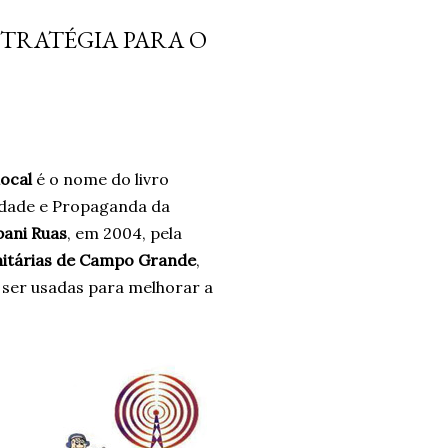
 não era a resposta. Pelo
TRATÉGIA PARA O
ais problemas. Um ano
o e confiando no processo.
ro. Um ano. *Ben Oliveira é
nalismo . Autor do...
ocal
é o nome do livro
idade e Propaganda da
pani Ruas
, em 2004, pela
itárias de Campo Grande
,
ser usadas para melhorar a