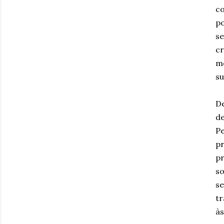
co
po
se
cr
mo
su
De
de
Pe
pr
p
so
se
tr
às