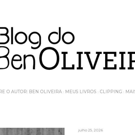
Pular para o conteúdo principal
E O AUTOR: BEN OLIVEIRA
MEUS LIVROS
CLIPPING
MAI
julho 25, 2026