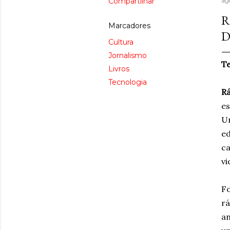
Compartilhar
ag
R
Marcadores
D
Cultura
Jornalismo
Te
Livros
Tecnologia
Rá
es
Un
ed
ca
vi
Fo
r
an