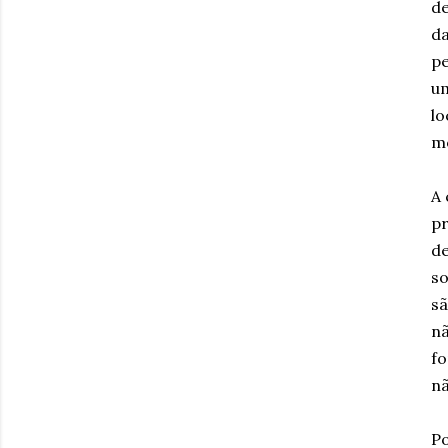
de
da
pe
um
lo
mo
A 
pr
de
so
sã
nã
fo
nã
Po