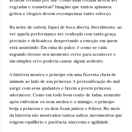
artistas treinam por dia? Como suas rotinas devem ser
regradas e exaustivas? Imagino que tantos aplausos,
gritos e elogios devem recompensar tanto esforço.
Na noite de ontem, fiquei de boca aberta, literalmente, ao
ver aquela performance ser realizada com tanta graça,
precisão e delicadeza, despertando a emoção em quem
está assistindo. Em cima do palco, é como se cada
segundo tivesse seu momento certo para acontecer e
um simples erro poderia causar algum acidente.
A história mostra o príncipe em uma floresta cheia de
animais ao lado de sua princesa. A personificação do mal
surge com seus ajudantes e fazem a jovem princesa
adormecer. Como em todo bom conto de fadas, somente
após enfrentar os seus medos e o inimigo, o príncipe
beija a princesa e os dois ficam juntos e felizes. No meio
da história são mostrados tantos saltos, movimentos que
exigem equilíbrio e paciência, sincronia e agilidade.