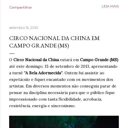
Poderia fazer a conta de quanto havia economizado, mas
LEIA MAIS
Compartilhar
estava mais interessado no quanto havia ganhado de
saúde. O que antes parecia uma estratégia para lidar com
a ansiedade, descobriu tarde demais que também causava
setembro 15, 2013
ansiedade. Estaria mentindo se dissesse que estava
completamente livre do risco de recaída, ninguém estava,
CIRCO NACIONAL DA CHINA EM
mas estava feliz pelo dia finalmente ter chegado. Então,
CAMPO GRANDE (MS)
respirava com mais tranquilidade e mesmo nos dias de
ansiedade, aprendera que o cigarro não era a resposta.
O
Circo Nacional da China
estará em
Campo Grande (MS)
Pelo contrário, que criava mais problemas. Um ano
até este domingo, 15 de setembro de 2013, apresentando
acreditando em si mesmo e confiando no processo. Um
a turnê
“A Bela Adormecida”
. Ontem fui assistir ao
ano sem fumar cigarro. Um ano. *Ben Oliveira é escritor,
espetáculo e fiquei encantado com os movimentos dos
formado em jornalismo . Autor do...
artistas. Em diversos momentos não conseguia parar de
pensar na disciplina necessária para que o público fique
impressionado com tanta flexibilidade, acrobacia,
resistência, energia e sincronismo.