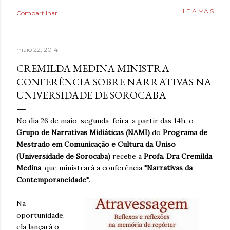
Poderia fazer a conta de quanto havia economizado, mas
LEIA MAIS
Compartilhar
estava mais interessado no quanto havia ganhado de
saúde. O que antes parecia uma estratégia para lidar com
a ansiedade, descobriu tarde demais que também causava
maio 22, 2014
ansiedade. Estaria mentindo se dissesse que estava
completamente livre do risco de recaída, ninguém estava,
CREMILDA MEDINA MINISTRA
mas estava feliz pelo dia finalmente ter chegado. Então,
CONFERÊNCIA SOBRE NARRATIVAS NA
respirava com mais tranquilidade e mesmo nos dias de
UNIVERSIDADE DE SOROCABA
ansiedade, aprendera que o cigarro não era a resposta.
Pelo contrário, que criava mais problemas. Um ano
No dia 26 de maio, segunda-feira, a partir das 14h, o
acreditando em si mesmo e confiando no processo. Um
Grupo de Narrativas Midiáticas (NAMI)
do
Programa de
ano sem fumar cigarro. Um ano. *Ben Oliveira é escritor,
Mestrado em Comunicação e Cultura da Uniso
formado em jornalismo . Autor do...
(Universidade de Sorocaba)
recebe a
Profa. Dra Cremilda
Medina
, que ministrará a conferência
"Narrativas da
Contemporaneidade"
.
Na
oportunidade,
ela lançará o