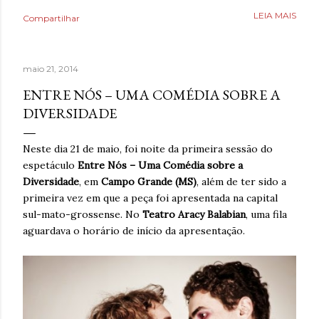
Poderia fazer a conta de quanto havia economizado, mas
LEIA MAIS
Compartilhar
estava mais interessado no quanto havia ganhado de
saúde. O que antes parecia uma estratégia para lidar com
a ansiedade, descobriu tarde demais que também causava
maio 21, 2014
ansiedade. Estaria mentindo se dissesse que estava
completamente livre do risco de recaída, ninguém estava,
ENTRE NÓS – UMA COMÉDIA SOBRE A
mas estava feliz pelo dia finalmente ter chegado. Então,
DIVERSIDADE
respirava com mais tranquilidade e mesmo nos dias de
ansiedade, aprendera que o cigarro não era a resposta.
Neste dia 21 de maio, foi noite da primeira sessão do
Pelo contrário, que criava mais problemas. Um ano
espetáculo
Entre Nós – Uma Comédia sobre a
acreditando em si mesmo e confiando no processo. Um
Diversidade
, em
Campo Grande (MS)
, além de ter sido a
ano sem fumar cigarro. Um ano. *Ben Oliveira é escritor,
primeira vez em que a peça foi apresentada na capital
formado em jornalismo . Autor do...
sul-mato-grossense. No
Teatro Aracy Balabian
, uma fila
aguardava o horário de início da apresentação.