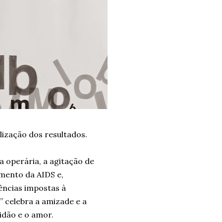
ização dos resultados.
da operária, a agitação de
mento da AIDS e,
ências impostas à
 celebra a amizade e a
idão e o amor.