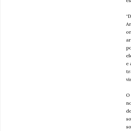
es
“D
Ar
o
ar
po
el
e 
tr
vi
O 
no
de
so
so