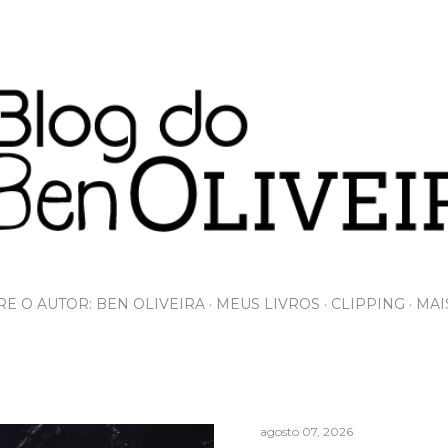
Pular para o conteúdo principal
E O AUTOR: BEN OLIVEIRA
MEUS LIVROS
CLIPPING
MAI
agosto 07, 2026