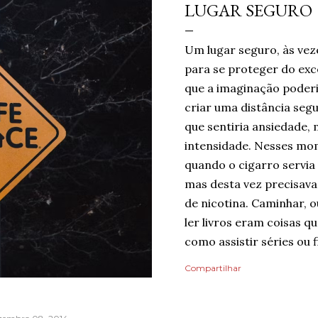
LUGAR SEGURO
Um lugar seguro, às vez
para se proteger do ex
que a imaginação poderi
criar uma distância seg
que sentiria ansiedade, 
intensidade. Nesses mom
quando o cigarro servia
mas desta vez precisava 
de nicotina. Caminhar, o
ler livros eram coisas 
como assistir séries ou f
um limite de quanto era 
Compartilhar
mas cada pequena coisa 
Ansiedade era algo que
Então, temporariamente