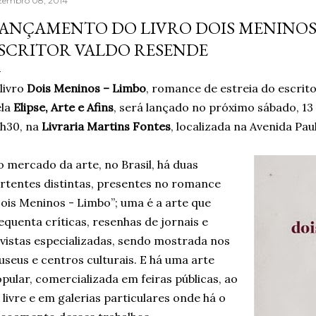
zembro 08, 2014
seguro poderia fazer to
ANÇAMENTO DO LIVRO DOIS MENINOS 
muita gente já fazia de 
SCRITOR VALDO RESENDE
reaprender ganha um nov
escrever, estava sentind
livro
Dois Meninos – Limbo
, romance de estreia do escrit
palavras. A verdade é qu.
ela
Elipse, Arte e Afins
, será lançado no próximo sábado, 13
h30, na
Livraria Martins Fontes
, localizada na Avenida Pau
 mercado da arte, no Brasil, há duas
rtentes distintas, presentes no romance
ois Meninos - Limbo”; uma é a arte que
equenta críticas, resenhas de jornais e
vistas especializadas, sendo mostrada nos
seus e centros culturais. E há uma arte
pular, comercializada em feiras públicas, ao
 livre e em galerias particulares onde há o