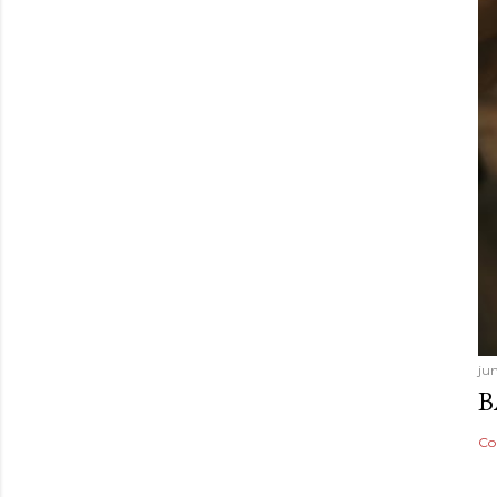
ju
B
Co