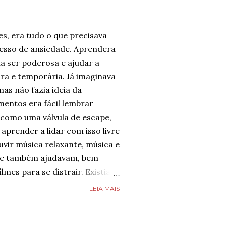
es, era tudo o que precisava
cesso de ansiedade. Aprendera
a ser poderosa e ajudar a
ura e temporária. Já imaginava
mas não fazia ideia da
entos era fácil lembrar
 como uma válvula de escape,
aprender a lidar com isso livre
uvir música relaxante, música e
que também ajudavam, bem
ilmes para se distrair. Existia
possível diminuir a ansiedade,
LEIA MAIS
fazia toda diferença.
 não desejava para ninguém.
 se imaginar em um lugar