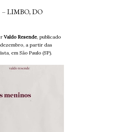
da diferença. Era algo que
– LIMBO, DO
forma intuitiva, mas que ao
o significado. Após dias sem
o falta de brincar com as
or
Valdo Resende
, publicado
..
 dezembro, a partir das
lista, em São Paulo (SP).