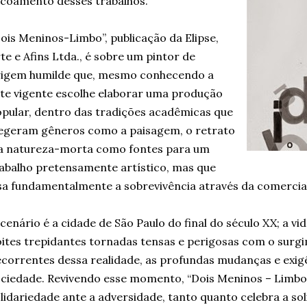
coamento desses trabalhos.
ois Meninos-Limbo”, publicação da Elipse,
te e Afins Ltda., é sobre um pintor de
rigem humilde que, mesmo conhecendo a
te vigente escolhe elaborar uma produção
pular, dentro das tradições acadêmicas que
egeram gêneros como a paisagem, o retrato
a natureza-morta como fontes para um
abalho pretensamente artístico, mas que
sa fundamentalmente a sobrevivência através da comercial
cenário é a cidade de São Paulo do final do século XX; a vi
ites trepidantes tornadas tensas e perigosas com o surgi
correntes dessa realidade, as profundas mudanças e exig
ciedade. Revivendo esse momento, “Dois Meninos – Limbo”
lidariedade ante a adversidade, tanto quanto celebra a sol