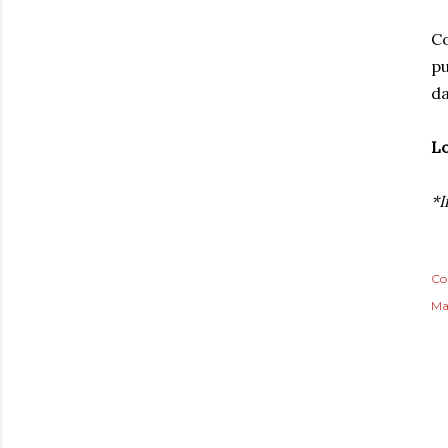
Co
pu
da
Lo
*I
Co
Ma