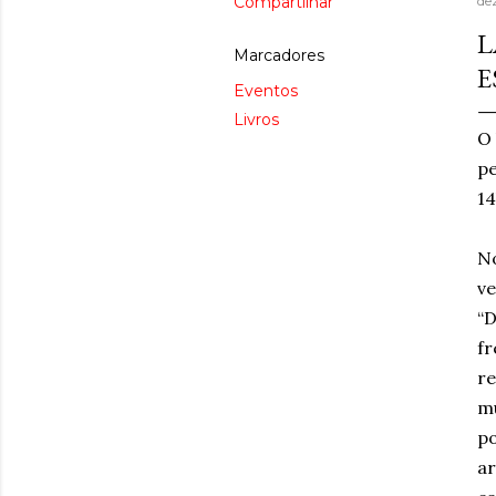
Compartilhar
de
L
Marcadores
E
Eventos
Livros
O 
p
14
No
ve
“D
fr
re
mu
po
ar