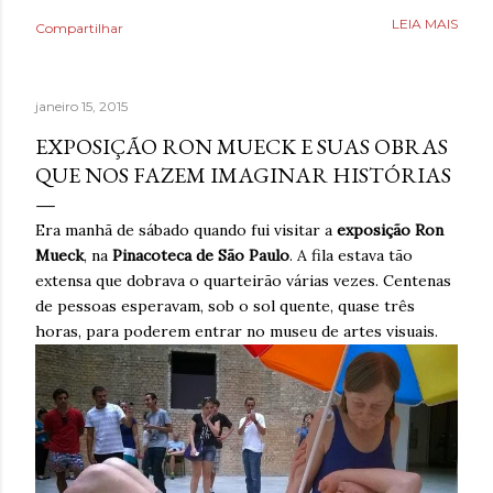
Poderia fazer a conta de quanto havia economizado, mas
LEIA MAIS
Compartilhar
estava mais interessado no quanto havia ganhado de
saúde. O que antes parecia uma estratégia para lidar com
a ansiedade, descobriu tarde demais que também causava
janeiro 15, 2015
ansiedade. Estaria mentindo se dissesse que estava
completamente livre do risco de recaída, ninguém estava,
EXPOSIÇÃO RON MUECK E SUAS OBRAS
mas estava feliz pelo dia finalmente ter chegado. Então,
QUE NOS FAZEM IMAGINAR HISTÓRIAS
respirava com mais tranquilidade e mesmo nos dias de
ansiedade, aprendera que o cigarro não era a resposta.
Era manhã de sábado quando fui visitar a
exposição Ron
Pelo contrário, que criava mais problemas. Um ano
Mueck
, na
Pinacoteca de São Paulo
. A fila estava tão
acreditando em si mesmo e confiando no processo. Um
extensa que dobrava o quarteirão várias vezes. Centenas
ano sem fumar cigarro. Um ano. *Ben Oliveira é escritor,
de pessoas esperavam, sob o sol quente, quase três
formado em jornalismo . Autor do...
horas, para poderem entrar no museu de artes visuais.