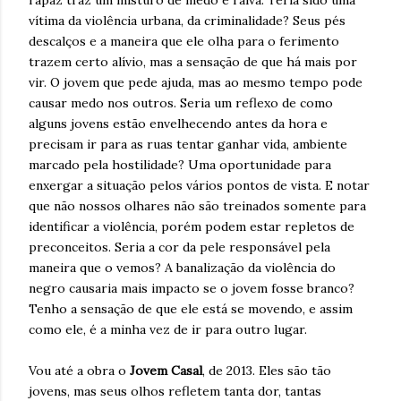
rapaz traz um misturo de medo e raiva. Teria sido uma
vítima da violência urbana, da criminalidade? Seus pés
descalços e a maneira que ele olha para o ferimento
trazem certo alívio, mas a sensação de que há mais por
vir. O jovem que pede ajuda, mas ao mesmo tempo pode
causar medo nos outros. Seria um reflexo de como
alguns jovens estão envelhecendo antes da hora e
precisam ir para as ruas tentar ganhar vida, ambiente
marcado pela hostilidade? Uma oportunidade para
enxergar a situação pelos vários pontos de vista. E notar
que não nossos olhares não são treinados somente para
identificar a violência, porém podem estar repletos de
preconceitos. Seria a cor da pele responsável pela
maneira que o vemos? A banalização da violência do
negro causaria mais impacto se o jovem fosse branco?
Tenho a sensação de que ele está se movendo, e assim
como ele, é a minha vez de ir para outro lugar.
Vou até a obra o
Jovem Casal
, de 2013. Eles são tão
jovens, mas seus olhos refletem tanta dor, tantas