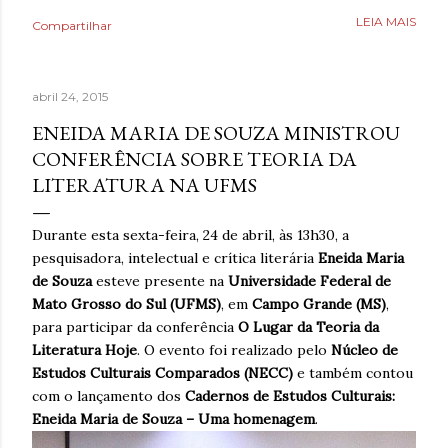
Poderia fazer a conta de quanto havia economizado, mas
LEIA MAIS
Compartilhar
estava mais interessado no quanto havia ganhado de
saúde. O que antes parecia uma estratégia para lidar com
a ansiedade, descobriu tarde demais que também causava
abril 24, 2015
ansiedade. Estaria mentindo se dissesse que estava
completamente livre do risco de recaída, ninguém estava,
ENEIDA MARIA DE SOUZA MINISTROU
mas estava feliz pelo dia finalmente ter chegado. Então,
CONFERÊNCIA SOBRE TEORIA DA
respirava com mais tranquilidade e mesmo nos dias de
LITERATURA NA UFMS
ansiedade, aprendera que o cigarro não era a resposta.
Pelo contrário, que criava mais problemas. Um ano
Durante esta sexta-feira, 24 de abril, às 13h30, a
acreditando em si mesmo e confiando no processo. Um
pesquisadora, intelectual e crítica literária
Eneida Maria
ano sem fumar cigarro. Um ano. *Ben Oliveira é escritor,
de Souza
esteve presente na
Universidade Federal de
formado em jornalismo . Autor do...
Mato Grosso do Sul (UFMS)
, em
Campo Grande (MS)
,
para participar da conferência
O Lugar da Teoria da
Literatura Hoje
. O evento foi realizado pelo
Núcleo de
Estudos Culturais Comparados (NECC)
e também contou
com o lançamento dos
Cadernos de Estudos Culturais:
Eneida Maria de Souza – Uma homenagem
.