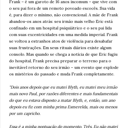
Frank – é um garoto de 16 anos incomum – que vive com
o seu pai fora de um remoto povoado escocês. Sua vida
é, para dizer o mínimo, não convencional. A mãe de Frank
abandou-os anos atrás: seu irmão mais velho Eric está
confinado em um hospital psiquiátrico e o seu pai lida
com suas excentricidades em uma medida imperial. Frank
se voltou a estranhos atos de violência para desabafar
suas frustrações. Em seus rituais diários existe algum
consolo. Mas quando se chega a notícia de que Eric fugiu
do hospital, Frank precisa preparar o terreno para o
inevitável retorno do seu irmão – um evento que explode
os mistérios do passado e muda Frank completamente.
"Dois anos depois que eu matei Blyth, eu matei meu irmão
mais novo Paul, por razões diferentes e mais fundamentais
do que eu estava disposto a matar Blyth, e, então, um ano
depois eu fiz com minha prima Esmerelda, mais ou menos
por um capricho.
Essa é a minha pontuação do momento. Três. Eu não matei