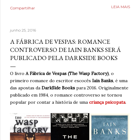
como uma válvula de escape, mas desta vez precisava
LEIA MAIS
Compartilhar
aprender a lidar com isso livre de nicotina. Caminhar,
ouvir música relaxante, música e ler livros eram coisas
que também ajudavam, bem como assistir séries ou filmes
junho 25, 2016
para se distrair. Existia um limite de quanto era possível
diminuir a ansiedade, mas cada pequena coisa fazia toda
A FÁBRICA DE VESPAS: ROMANCE
diferença. Ansiedade era algo que não desejava para
CONTROVERSO DE IAIN BANKS SERÁ
ninguém. Então, temporariamente se imaginar em um
PUBLICADO PELA DARKSIDE BOOKS
lugar seguro poderia fazer toda diferença. Era algo que
muita gente já fazia de forma intuitiva, mas que ao
O livro
A Fábrica de Vespas (The Wasp Factory)
, o
reaprender ganha um novo significado. Após dias sem
primeiro romance do escritor escocês
Iain Banks
, é uma
escrever, estava sentindo falta de brincar com as
das apostas da
DarkSide Books
para 2016. Originalmente
palavras. A verdade é qu...
publicado em 1984, o romance controverso se tornou
popular por contar a história de uma
criança psicopata
.