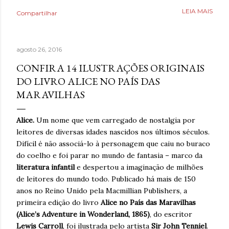
Poderia fazer a conta de quanto havia economizado, mas
LEIA MAIS
Compartilhar
estava mais interessado no quanto havia ganhado de
saúde. O que antes parecia uma estratégia para lidar com
a ansiedade, descobriu tarde demais que também causava
agosto 26, 2016
ansiedade. Estaria mentindo se dissesse que estava
completamente livre do risco de recaída, ninguém estava,
CONFIRA 14 ILUSTRAÇÕES ORIGINAIS
mas estava feliz pelo dia finalmente ter chegado. Então,
DO LIVRO ALICE NO PAÍS DAS
respirava com mais tranquilidade e mesmo nos dias de
MARAVILHAS
ansiedade, aprendera que o cigarro não era a resposta.
Pelo contrário, que criava mais problemas. Um ano
Alice.
Um nome que vem carregado de nostalgia por
acreditando em si mesmo e confiando no processo. Um
leitores de diversas idades nascidos nos últimos séculos.
ano sem fumar cigarro. Um ano. *Ben Oliveira é escritor,
Difícil é não associá-lo à personagem que caiu no buraco
formado em jornalismo . Autor do...
do coelho e foi parar no mundo de fantasia – marco da
literatura infantil
e despertou a imaginação de milhões
de leitores do mundo todo. Publicado há mais de 150
anos no Reino Unido pela Macmillian Publishers, a
primeira edição do livro
Alice no País das Maravilhas
(Alice’s Adventure in Wonderland, 1865)
, do escritor
Lewis Carroll
, foi ilustrada pelo artista
Sir John Tenniel
.