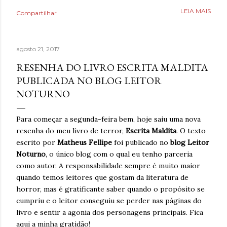
Poderia fazer a conta de quanto havia economizado, mas
LEIA MAIS
Compartilhar
estava mais interessado no quanto havia ganhado de
saúde. O que antes parecia uma estratégia para lidar com
a ansiedade, descobriu tarde demais que também causava
agosto 21, 2017
ansiedade. Estaria mentindo se dissesse que estava
completamente livre do risco de recaída, ninguém estava,
RESENHA DO LIVRO ESCRITA MALDITA
mas estava feliz pelo dia finalmente ter chegado. Então,
PUBLICADA NO BLOG LEITOR
respirava com mais tranquilidade e mesmo nos dias de
NOTURNO
ansiedade, aprendera que o cigarro não era a resposta.
Pelo contrário, que criava mais problemas. Um ano
Para começar a segunda-feira bem, hoje saiu uma nova
acreditando em si mesmo e confiando no processo. Um
resenha do meu livro de terror,
Escrita Maldita
. O texto
ano sem fumar cigarro. Um ano. *Ben Oliveira é escritor,
escrito por
Matheus Fellipe
foi publicado no
blog Leitor
formado em jornalismo . Autor do...
Noturno
, o único blog com o qual eu tenho parceria
como autor. A responsabilidade sempre é muito maior
quando temos leitores que gostam da literatura de
horror, mas é gratificante saber quando o propósito se
cumpriu e o leitor conseguiu se perder nas páginas do
livro e sentir a agonia dos personagens principais. Fica
aqui a minha gratidão!