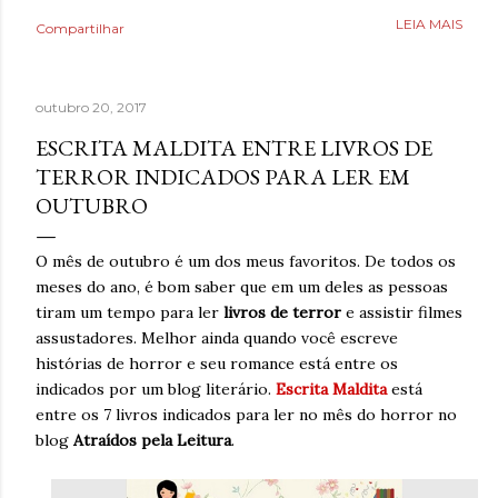
Poderia fazer a conta de quanto havia economizado, mas
LEIA MAIS
Compartilhar
estava mais interessado no quanto havia ganhado de
saúde. O que antes parecia uma estratégia para lidar com
a ansiedade, descobriu tarde demais que também causava
outubro 20, 2017
ansiedade. Estaria mentindo se dissesse que estava
completamente livre do risco de recaída, ninguém estava,
ESCRITA MALDITA ENTRE LIVROS DE
mas estava feliz pelo dia finalmente ter chegado. Então,
TERROR INDICADOS PARA LER EM
respirava com mais tranquilidade e mesmo nos dias de
OUTUBRO
ansiedade, aprendera que o cigarro não era a resposta.
Pelo contrário, que criava mais problemas. Um ano
O mês de outubro é um dos meus favoritos. De todos os
acreditando em si mesmo e confiando no processo. Um
meses do ano, é bom saber que em um deles as pessoas
ano sem fumar cigarro. Um ano. *Ben Oliveira é escritor,
tiram um tempo para ler
livros de terror
e assistir filmes
formado em jornalismo . Autor do...
assustadores. Melhor ainda quando você escreve
histórias de horror e seu romance está entre os
indicados por um blog literário.
Escrita Maldita
está
entre os 7 livros indicados para ler no mês do horror no
blog
Atraídos pela Leitura
.