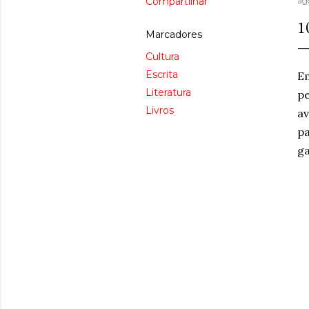
Compartilhar
ag
1
Marcadores
Cultura
Escrita
Em
Literatura
p
Livros
av
pa
g