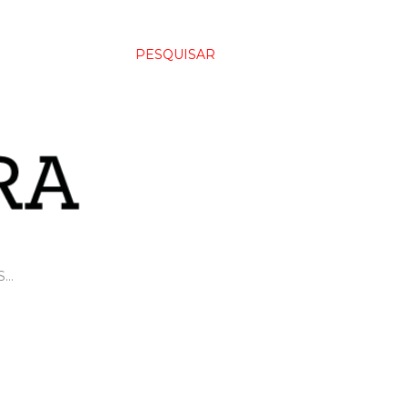
PESQUISAR
S…