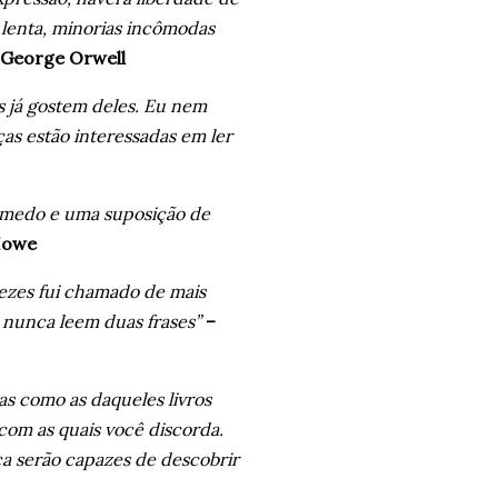
r lenta, minorias incômodas
 George Orwell
s já gostem deles. Eu nem
ças estão interessadas em ler
 o medo e uma suposição de
Howe
ezes fui chamado de mais
e nunca leem duas frases”
–
as como as daqueles livros
 com as quais você discorda.
ca serão capazes de descobrir