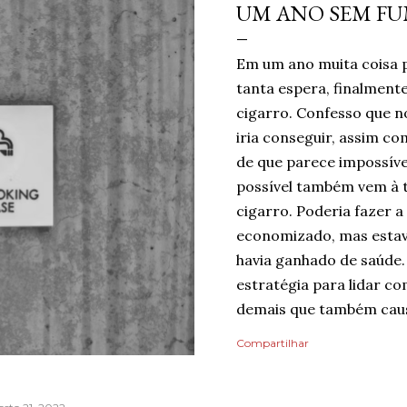
UM ANO SEM F
Em um ano muita coisa 
tanta espera, finalmen
cigarro. Confesso que no
iria conseguir, assim c
de que parece impossíve
possível também vem à 
cigarro. Poderia fazer a
economizado, mas estav
havia ganhado de saúde.
estratégia para lidar co
demais que também caus
mentindo se dissesse qu
Compartilhar
do risco de recaída, nin
pelo dia finalmente ter
mais tranquilidade e me