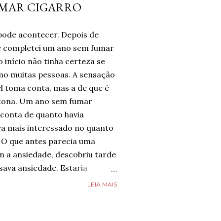
UMAR CIGARRO
pode acontecer. Depois de
te completei um ano sem fumar
 início não tinha certeza se
omo muitas pessoas. A sensação
l toma conta, mas a de que é
tona. Um ano sem fumar
 conta de quanto havia
a mais interessado no quanto
 O que antes parecia uma
m a ansiedade, descobriu tarde
ava ansiedade. Estaria
e estava completamente livre
LEIA MAIS
guém estava, mas estava feliz
 chegado. Então, respirava com
smo nos dias de ansiedade,