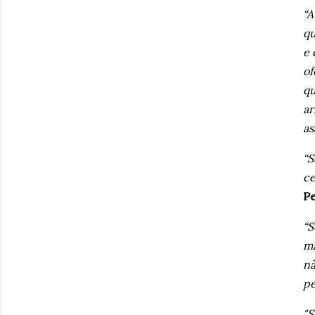
“A
qu
e 
of
qu
ar
as
“S
ce
P
“S
ma
nã
pe
"S