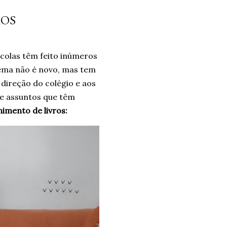
 não era a resposta. Pelo
ROS
ais problemas. Um ano
o e confiando no processo.
ro. Um ano. *Ben Oliveira é
colas têm feito inúmeros
nalismo . Autor do...
lema não é novo, mas tem
direção do colégio e aos
de assuntos que têm
nimento de livros: