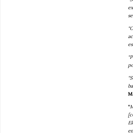
ex
se
“O
ac
es
“P
po
“S
ba
M
“
M
[c
El
em