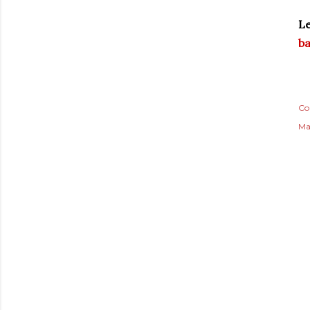
L
ba
Co
Ma