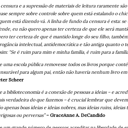
 censura e a supressão de materiais de leitura raramente são 
ase sempre sobre controle sobre quem está estalando o chic
quem está dizendo vá. A linha de fundo da censura é esta: s
ende, eu não quero apenas ter certeza de que ele será manti
ero ter certeza de que é mantido longe do seu filho, também,
rogância intelectual, antidemocrática e tão antiga quanto o 
sim: "Se é ruim para mim e minha família, é ruim para a famíli
e uma escola pública removesse todos os livros porque cont
nsurável para algum pai, então não haveria nenhum livro em n
eter Scheer
e a biblioteconomia é a conexão de pessoas a ideias – e acredi
is verdadeira do que fazemos – é crucial lembrar que devem 
o apenas boas ideias e ideias nobres, mas ideias ruins, ideias 
rigosas ou perversas”
– GraceAnne A. DeCandido
e um grande número de pessoas acreditar na liberdade de ex