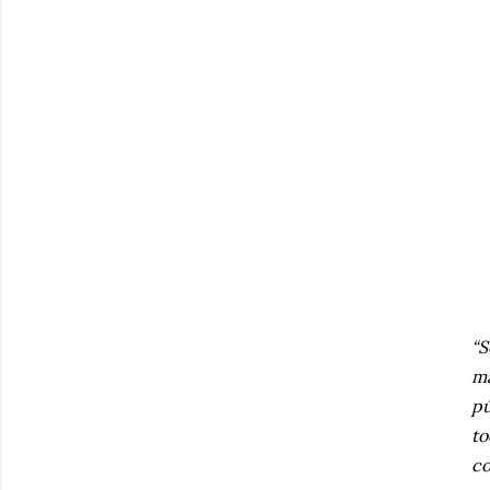
“S
ma
pú
to
co