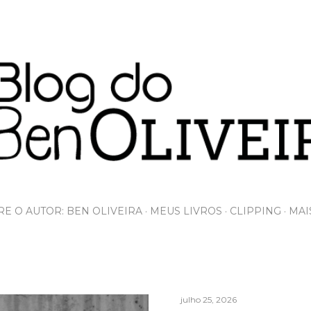
Pular para o conteúdo principal
E O AUTOR: BEN OLIVEIRA
MEUS LIVROS
CLIPPING
MAI
julho 25, 2026