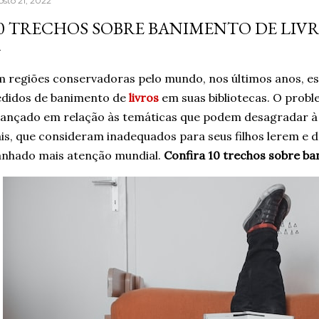
osto 21, 2022
aprendera que o cigarro
0 TRECHOS SOBRE BANIMENTO DE LIV
contrário, que criava m
acreditando em si mesm
Um ano sem fumar cigar
 regiões conservadoras pelo mundo, nos últimos anos, es
escritor, formado em jor
edidos de banimento de
livros
em suas bibliotecas. O prob
ançado em relação às temáticas que podem desagradar à 
is, que consideram inadequados para seus filhos lerem e 
anhado mais atenção mundial.
Confira 10 trechos sobre ba