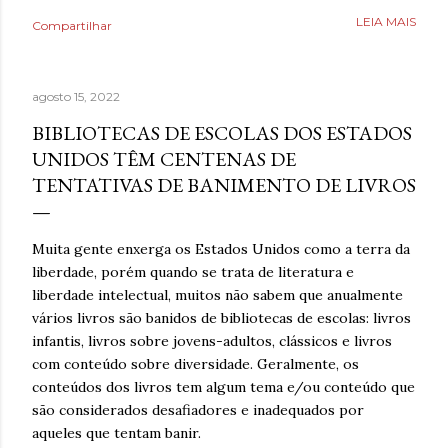
Poderia fazer a conta de quanto havia economizado, mas
LEIA MAIS
Compartilhar
estava mais interessado no quanto havia ganhado de
saúde. O que antes parecia uma estratégia para lidar com
a ansiedade, descobriu tarde demais que também causava
agosto 15, 2022
ansiedade. Estaria mentindo se dissesse que estava
completamente livre do risco de recaída, ninguém estava,
BIBLIOTECAS DE ESCOLAS DOS ESTADOS
mas estava feliz pelo dia finalmente ter chegado. Então,
UNIDOS TÊM CENTENAS DE
respirava com mais tranquilidade e mesmo nos dias de
TENTATIVAS DE BANIMENTO DE LIVROS
ansiedade, aprendera que o cigarro não era a resposta.
Pelo contrário, que criava mais problemas. Um ano
acreditando em si mesmo e confiando no processo. Um
Muita gente enxerga os Estados Unidos como a terra da
ano sem fumar cigarro. Um ano. *Ben Oliveira é escritor,
liberdade, porém quando se trata de literatura e
formado em jornalismo . Autor do...
liberdade intelectual, muitos não sabem que anualmente
vários livros são banidos de bibliotecas de escolas: livros
infantis, livros sobre jovens-adultos, clássicos e livros
com conteúdo sobre diversidade. Geralmente, os
conteúdos dos livros tem algum tema e/ou conteúdo que
são considerados desafiadores e inadequados por
aqueles que tentam banir.