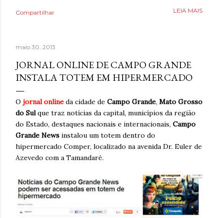
Poderia fazer a conta de quanto havia economizado, mas
LEIA MAIS
Compartilhar
estava mais interessado no quanto havia ganhado de
saúde. O que antes parecia uma estratégia para lidar com
a ansiedade, descobriu tarde demais que também causava
maio 30, 2013
ansiedade. Estaria mentindo se dissesse que estava
completamente livre do risco de recaída, ninguém estava,
JORNAL ONLINE DE CAMPO GRANDE
mas estava feliz pelo dia finalmente ter chegado. Então,
INSTALA TOTEM EM HIPERMERCADO
respirava com mais tranquilidade e mesmo nos dias de
ansiedade, aprendera que o cigarro não era a resposta.
O
jornal online
da cidade de
Campo Grande
,
Mato Grosso
Pelo contrário, que criava mais problemas. Um ano
do Sul
que traz notícias da capital, municípios da região
acreditando em si mesmo e confiando no processo. Um
do Estado, destaques nacionais e internacionais,
Campo
ano sem fumar cigarro. Um ano. *Ben Oliveira é escritor,
Grande News
instalou um totem dentro do
formado em jornalismo . Autor do...
hipermercado Comper, localizado na avenida Dr. Euler de
Azevedo com a Tamandaré.