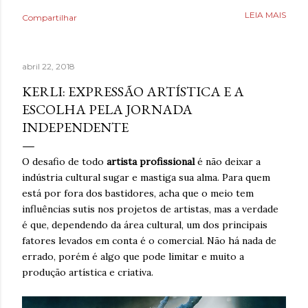
como uma válvula de escape, mas desta vez precisava
LEIA MAIS
Compartilhar
aprender a lidar com isso livre de nicotina. Caminhar,
ouvir música relaxante, música e ler livros eram coisas
que também ajudavam, bem como assistir séries ou filmes
abril 22, 2018
para se distrair. Existia um limite de quanto era possível
diminuir a ansiedade, mas cada pequena coisa fazia toda
KERLI: EXPRESSÃO ARTÍSTICA E A
diferença. Ansiedade era algo que não desejava para
ESCOLHA PELA JORNADA
ninguém. Então, temporariamente se imaginar em um
INDEPENDENTE
lugar seguro poderia fazer toda diferença. Era algo que
muita gente já fazia de forma intuitiva, mas que ao
O desafio de todo
artista profissional
é não deixar a
reaprender ganha um novo significado. Após dias sem
indústria cultural sugar e mastiga sua alma. Para quem
escrever, estava sentindo falta de brincar com as
está por fora dos bastidores, acha que o meio tem
palavras. A verdade é qu...
influências sutis nos projetos de artistas, mas a verdade
é que, dependendo da área cultural, um dos principais
fatores levados em conta é o comercial. Não há nada de
errado, porém é algo que pode limitar e muito a
produção artística e criativa.