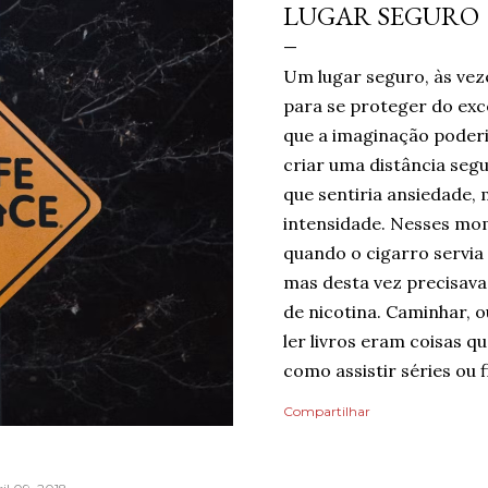
LUGAR SEGURO
Um lugar seguro, às vez
para se proteger do ex
que a imaginação poderi
criar uma distância seg
que sentiria ansiedade, 
intensidade. Nesses mom
quando o cigarro servia
mas desta vez precisava 
de nicotina. Caminhar, o
ler livros eram coisas 
como assistir séries ou f
um limite de quanto era 
Compartilhar
mas cada pequena coisa 
Ansiedade era algo que
Então, temporariamente