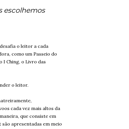
as escolhemos
esafia o leitor a cada
dora, como um Passeio do
 I Ching, o Livro das
der o leitor.
 matreiramente,
voos cada vez mais altos da
maneira, que consiste em
it são apresentadas em meio