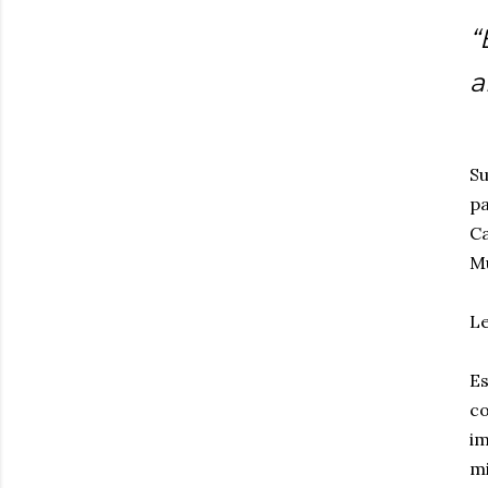
“
a
Su
pa
Ca
Mu
Le
Es
co
im
mi