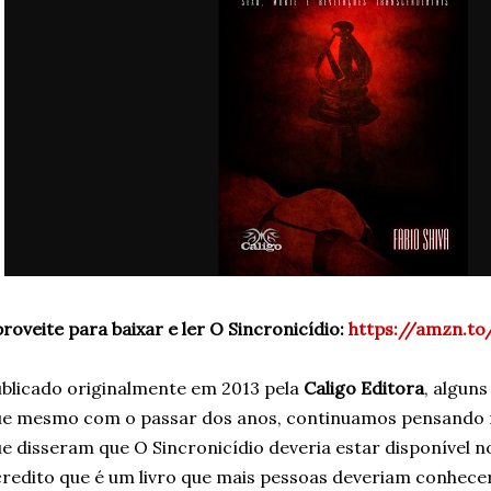
roveite para baixar e ler O Sincronicídio:
https://amzn.to
blicado originalmente em 2013 pela
Caligo Editora
, algun
e mesmo com o passar dos anos, continuamos pensando ne
e disseram que O Sincronicídio deveria estar disponível 
redito que é um livro que mais pessoas deveriam conhec