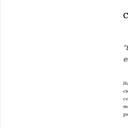
C
“
e
Ha
ci
co
mo
pa