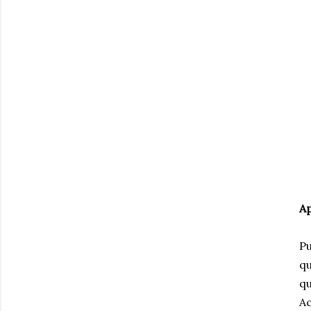
Ap
Pu
qu
qu
Ac