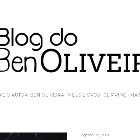
Pular para o conteúdo principal
E O AUTOR: BEN OLIVEIRA
MEUS LIVROS
CLIPPING
MAI
agosto 07, 2026