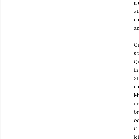
a 
at
ca
an
Qu
se
Qu
in
SI
ca
Mu
um
br
oc
O 
le