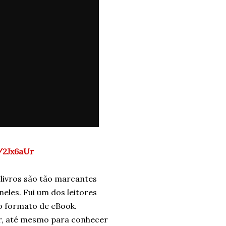
/2Jx6aUr
s livros são tão marcantes
les. Fui um dos leitores
no formato de eBook.
er, até mesmo para conhecer