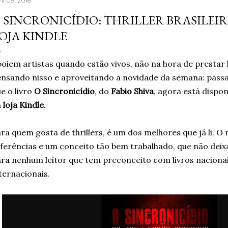
il 09, 2018
seguro poderia fazer to
 SINCRONICÍDIO: THRILLER BRASILEIR
muita gente já fazia de 
OJA KINDLE
reaprender ganha um nov
escrever, estava sentind
oiem artistas quando estão vivos, não na hora de prest
palavras. A verdade é qu.
nsando nisso e aproveitando a novidade da semana: passa
e o livro
O Sincronicídio
, do
Fabio Shiva
, agora está dispo
a
loja Kindle
.
ra quem gosta de thrillers, é um dos melhores que já li. 
ferências e um conceito tão bem trabalhado, que não deix
ra nenhum leitor que tem preconceito com livros nacionais
ternacionais.