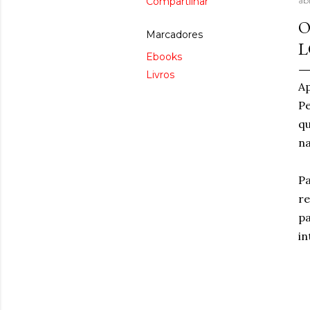
Compartilhar
abr
O
Marcadores
L
Ebooks
Livros
Ap
Pe
qu
n
Pa
re
pa
in