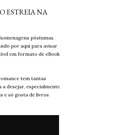
da diferença. Era algo que
O ESTREIA NA
forma intuitiva, mas que ao
o significado. Após dias sem
o falta de brincar com as
ar homenagens póstumas.
..
ndo por aqui para avisar
nível em formato de eBook
O romance tem tantas
a a desejar, especialmente
 e só gosta de livros