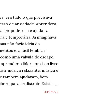
es, era tudo o que precisava
cesso de ansiedade. Aprendera
a ser poderosa e ajudar a
ura e temporária. Já imaginava
mas não fazia ideia da
entos era fácil lembrar
 como uma válvula de escape,
aprender a lidar com isso livre
uvir música relaxante, música e
que também ajudavam, bem
ilmes para se distrair. Existia
possível diminuir a ansiedade,
LEIA MAIS
fazia toda diferença.
 não desejava para ninguém.
 se imaginar em um lugar