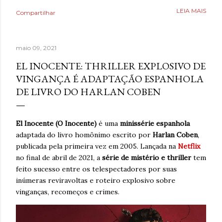
Poderia fazer a conta de quanto havia economizado, mas
LEIA MAIS
Compartilhar
estava mais interessado no quanto havia ganhado de
saúde. O que antes parecia uma estratégia para lidar com
a ansiedade, descobriu tarde demais que também causava
maio 09, 2021
ansiedade. Estaria mentindo se dissesse que estava
completamente livre do risco de recaída, ninguém estava,
EL INOCENTE: THRILLER EXPLOSIVO DE
mas estava feliz pelo dia finalmente ter chegado. Então,
VINGANÇA É ADAPTAÇÃO ESPANHOLA
respirava com mais tranquilidade e mesmo nos dias de
DE LIVRO DO HARLAN COBEN
ansiedade, aprendera que o cigarro não era a resposta.
Pelo contrário, que criava mais problemas. Um ano
acreditando em si mesmo e confiando no processo. Um
El Inocente (O Inocente)
é uma
minissérie espanhola
ano sem fumar cigarro. Um ano. *Ben Oliveira é escritor,
adaptada do livro homônimo escrito por
Harlan Coben
,
formado em jornalismo . Autor do...
publicada pela primeira vez em 2005. Lançada na
Netflix
no final de abril de 2021, a
série de mistério e thriller
tem
feito sucesso entre os telespectadores por suas
inúmeras reviravoltas e roteiro explosivo sobre
vinganças, recomeços e crimes.