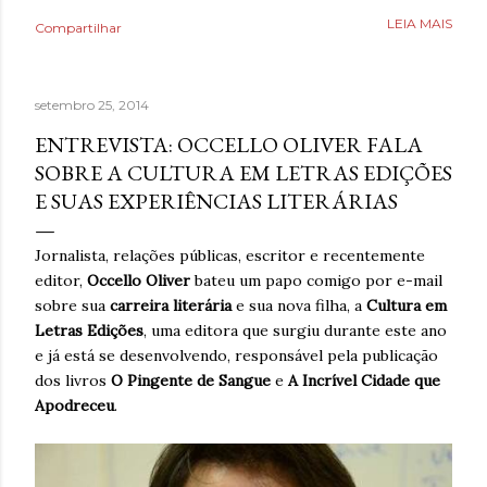
Poderia fazer a conta de quanto havia economizado, mas
LEIA MAIS
Compartilhar
estava mais interessado no quanto havia ganhado de
saúde. O que antes parecia uma estratégia para lidar com
a ansiedade, descobriu tarde demais que também causava
setembro 25, 2014
ansiedade. Estaria mentindo se dissesse que estava
completamente livre do risco de recaída, ninguém estava,
ENTREVISTA: OCCELLO OLIVER FALA
mas estava feliz pelo dia finalmente ter chegado. Então,
SOBRE A CULTURA EM LETRAS EDIÇÕES
respirava com mais tranquilidade e mesmo nos dias de
E SUAS EXPERIÊNCIAS LITERÁRIAS
ansiedade, aprendera que o cigarro não era a resposta.
Pelo contrário, que criava mais problemas. Um ano
Jornalista, relações públicas, escritor e recentemente
acreditando em si mesmo e confiando no processo. Um
editor,
Occello Oliver
bateu um papo comigo por e-mail
ano sem fumar cigarro. Um ano. *Ben Oliveira é escritor,
sobre sua
carreira literária
e sua nova filha, a
Cultura em
formado em jornalismo . Autor do...
Letras Edições
, uma editora que surgiu durante este ano
e já está se desenvolvendo, responsável pela publicação
dos livros
O Pingente de Sangue
e
A Incrível Cidade que
Apodreceu
.