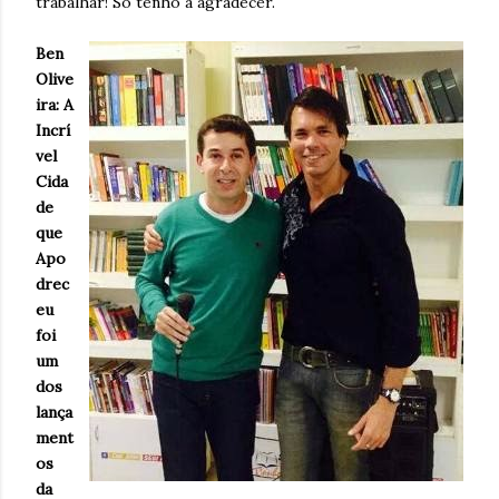
trabalhar! Só tenho a agradecer.
Ben
Olive
ira: A
Incrí
vel
Cida
de
que
Apo
drec
eu
foi
um
dos
lança
ment
os
da