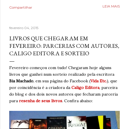
como uma válvula de escape, mas desta vez precisava
LEIA MAIS
Compartilhar
aprender a lidar com isso livre de nicotina. Caminhar,
ouvir música relaxante, música e ler livros eram coisas
que também ajudavam, bem como assistir séries ou filmes
fevereiro 04, 2015
para se distrair. Existia um limite de quanto era possível
diminuir a ansiedade, mas cada pequena coisa fazia toda
LIVROS QUE CHEGARAM EM
diferença. Ansiedade era algo que não desejava para
FEVEREIRO: PARCERIAS COM AUTORES,
ninguém. Então, temporariamente se imaginar em um
CALIGO EDITORA E SORTEIO
lugar seguro poderia fazer toda diferença. Era algo que
muita gente já fazia de forma intuitiva, mas que ao
Fevereiro começou com tudo! Chegaram hoje alguns
reaprender ganha um novo significado. Após dias sem
livros que ganhei num sorteio realizado pela escritora
escrever, estava sentindo falta de brincar com as
Bia Machado
, em sua página do Facebook (
Vida Etc.
), que
palavras. A verdade é qu...
por coincidência é a criadora da
Caligo Editora
, parceira
do blog e dos dois novos autores que fecharam parceria
para
resenha de seus livros
. Confira abaixo: