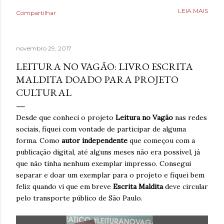
Poderia fazer a conta de quanto havia economizado, mas
LEIA MAIS
Compartilhar
estava mais interessado no quanto havia ganhado de
saúde. O que antes parecia uma estratégia para lidar com
a ansiedade, descobriu tarde demais que também causava
novembro 29, 2017
ansiedade. Estaria mentindo se dissesse que estava
completamente livre do risco de recaída, ninguém estava,
LEITURA NO VAGÃO: LIVRO ESCRITA
mas estava feliz pelo dia finalmente ter chegado. Então,
MALDITA DOADO PARA PROJETO
respirava com mais tranquilidade e mesmo nos dias de
CULTURAL
ansiedade, aprendera que o cigarro não era a resposta.
Pelo contrário, que criava mais problemas. Um ano
Desde que conheci o projeto
Leitura no Vagão
nas redes
acreditando em si mesmo e confiando no processo. Um
sociais, fiquei com vontade de participar de alguma
ano sem fumar cigarro. Um ano. *Ben Oliveira é escritor,
forma. Como
autor independente
que começou com a
formado em jornalismo . Autor do...
publicação digital, até alguns meses não era possível, já
que não tinha nenhum exemplar impresso. Consegui
separar e doar um exemplar para o projeto e fiquei bem
feliz quando vi que em breve
Escrita Maldita
deve circular
pelo transporte público de São Paulo.