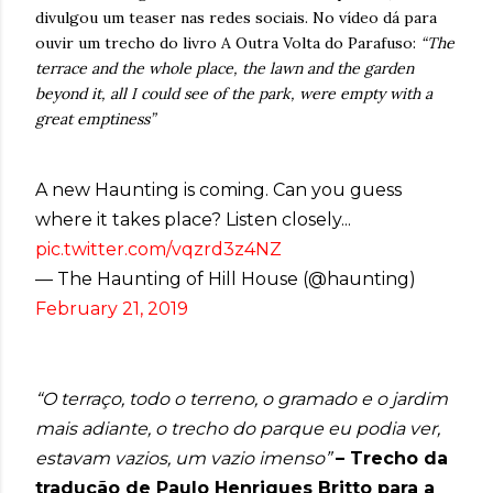
divulgou um teaser nas redes sociais. No vídeo dá para
ouvir um trecho do livro A Outra Volta do Parafuso:
“The
terrace and the whole place, the lawn and the garden
beyond it, all I could see of the park, were empty with a
great emptiness”
A new Haunting is coming. Can you guess
where it takes place? Listen closely...
pic.twitter.com/vqzrd3z4NZ
— The Haunting of Hill House (@haunting)
February 21, 2019
“O terraço, todo o terreno, o gramado e o jardim
mais adiante, o trecho do parque eu podia ver,
estavam vazios, um vazio imenso”
– Trecho da
tradução de Paulo Henriques Britto para a