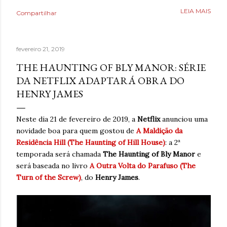
como uma válvula de escape, mas desta vez precisava
LEIA MAIS
Compartilhar
aprender a lidar com isso livre de nicotina. Caminhar,
ouvir música relaxante, música e ler livros eram coisas
que também ajudavam, bem como assistir séries ou filmes
fevereiro 21, 2019
para se distrair. Existia um limite de quanto era possível
diminuir a ansiedade, mas cada pequena coisa fazia toda
THE HAUNTING OF BLY MANOR: SÉRIE
diferença. Ansiedade era algo que não desejava para
DA NETFLIX ADAPTARÁ OBRA DO
ninguém. Então, temporariamente se imaginar em um
HENRY JAMES
lugar seguro poderia fazer toda diferença. Era algo que
muita gente já fazia de forma intuitiva, mas que ao
Neste dia 21 de fevereiro de 2019, a
Netflix
anunciou uma
reaprender ganha um novo significado. Após dias sem
novidade boa para quem gostou de
A Maldição da
escrever, estava sentindo falta de brincar com as
Residência Hill (The Haunting of Hill House)
: a 2ª
palavras. A verdade é qu...
temporada será chamada
The Haunting of Bly Manor
e
será baseada no livro
A Outra Volta do Parafuso (The
Turn of the Screw)
, do
Henry James
.