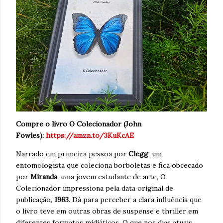
Compre o livro O Colecionador (John
Fowles):
https://amzn.to/3KuKcAE
Narrado em primeira pessoa por
Clegg
, um
entomologista que coleciona borboletas e fica obcecado
por
Miranda
, uma jovem estudante de arte, O
Colecionador impressiona pela data original de
publicação,
1963
. Dá para perceber a clara influência que
o livro teve em outras obras de suspense e thriller em
diferentes formatos midiáticos. O que nos dias atuais