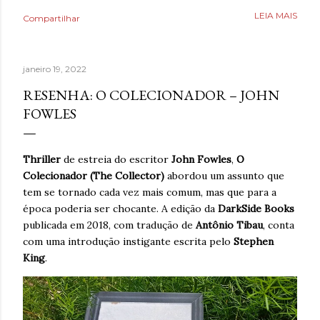
como uma válvula de escape, mas desta vez precisava
LEIA MAIS
Compartilhar
aprender a lidar com isso livre de nicotina. Caminhar,
ouvir música relaxante, música e ler livros eram coisas
que também ajudavam, bem como assistir séries ou filmes
janeiro 19, 2022
para se distrair. Existia um limite de quanto era possível
diminuir a ansiedade, mas cada pequena coisa fazia toda
RESENHA: O COLECIONADOR – JOHN
diferença. Ansiedade era algo que não desejava para
FOWLES
ninguém. Então, temporariamente se imaginar em um
lugar seguro poderia fazer toda diferença. Era algo que
muita gente já fazia de forma intuitiva, mas que ao
Thriller
de estreia do escritor
John Fowles
,
O
reaprender ganha um novo significado. Após dias sem
Colecionador (The Collector)
abordou um assunto que
escrever, estava sentindo falta de brincar com as
tem se tornado cada vez mais comum, mas que para a
palavras. A verdade é qu...
época poderia ser chocante. A edição da
DarkSide Books
publicada em 2018, com tradução de
Antônio Tibau
, conta
com uma introdução instigante escrita pelo
Stephen
King
.