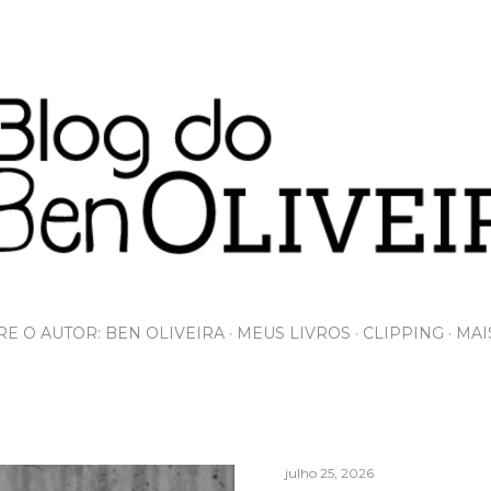
Pular para o conteúdo principal
E O AUTOR: BEN OLIVEIRA
MEUS LIVROS
CLIPPING
MAI
julho 25, 2026