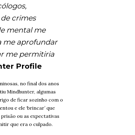
cólogos,
 de crimes
úde mental me
a me aprofundar
r me permitiria
nter Profile
inosas, no final dos anos
stiu Mindhunter, algumas
rigo de ficar sozinho com o
tou e ele ‘brincar’ que
prisão ou as expectativas
itir que era o culpado.