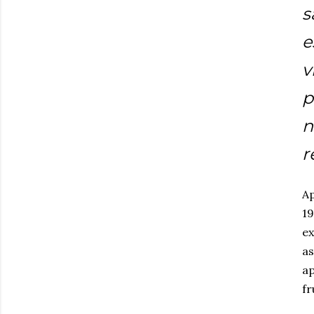
s
e
v
p
n
r
Ap
19
ex
as
ap
fr