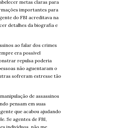
abelecer metas claras para
ormações importantes para
ente do FBI acreditava na
er detalhes da biografia e
ssinos ao falar dos crimes
mpre era possível
nstrar repulsa poderia
 pessoas não aguentaram o
utras sofreram estresse tão
e manipulação de assassinos
uando pensam em suas
m agente que acabou ajudando
le. Se agentes de FBI,
es indivíduos, não me