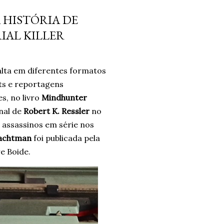
 não era a resposta. Pelo
 HISTÓRIA DE
ais problemas. Um ano
IAL KILLER
o e confiando no processo.
ro. Um ano. *Ben Oliveira é
nalismo . Autor do...
lta em diferentes formatos
sts e reportagens
s, no livro
Mindhunter
nal de
Robert K. Ressler
no
assassinos em série nos
achtman
foi publicada pela
e Boide.