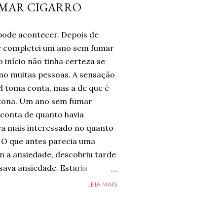
UMAR CIGARRO
pode acontecer. Depois de
te completei um ano sem fumar
 início não tinha certeza se
omo muitas pessoas. A sensação
l toma conta, mas a de que é
tona. Um ano sem fumar
 conta de quanto havia
a mais interessado no quanto
 O que antes parecia uma
m a ansiedade, descobriu tarde
ava ansiedade. Estaria
e estava completamente livre
LEIA MAIS
guém estava, mas estava feliz
 chegado. Então, respirava com
smo nos dias de ansiedade,