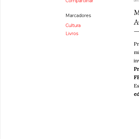
Compartilhar
se
M
Marcadores
A
Cultura
Livros
P
mi
in
Pr
F
Es
ed