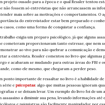
 projeto ousado para a época e o qual Ressler tentou est
e não fossem só entrevistas que não arrancassem as inf
tender mais sobre as motivações e comportamentos. O ag
portância do entrevistador estar bem preparado e conhec
s casos, como uma forma de conquistar a confiança.
trabalho exigia um preparo psicológico, já que alguns assa
e cometeram proporcionavam tanto estresse, que nem se
monstrar ao vivo para não quebrar a comunicação e demo
etar a entrevista. Ressler comentou no livro que algumas
rgo e acabaram se mudando para outras áreas do FBI e o
ande, como ele mesmo, que chegaram a perder peso.
 ponto importante de ressaltar no livro é a habilidade d
 série e
psicopatas
: algo que muitas pessoas ignoram q
ografias e se deixam levar. Um exemplo do livro foi de u
 assassino a diminuir sua pena, levando informações até e
icólogos e psiquiatras são facilmente manipulador por ess