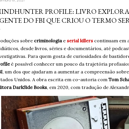
tembro 19, 2021
aprendera que o cigarro
INDHUNTER PROFILE: LIVRO EXPLORA
contrário, que criava m
GENTE DO FBI QUE CRIOU O TERMO SER
acreditando em si mesm
Um ano sem fumar cigar
escritor, formado em jor
roduções sobre
criminologia
e
serial killers
continuam em a
diáticos, desde livros, séries e documentários, até podca
vestigativas. Para quem gosta de curiosidades de bastidore
ofile
é possível conhecer um pouco da trajetória profissio
BI
, um dos que ajudaram a aumentar a compreensão sobre 
tados Unidos. A obra escrita em co-autoria com
Tom Sch
itora DarkSide Books
, em 2020, com tradução de Alexandr