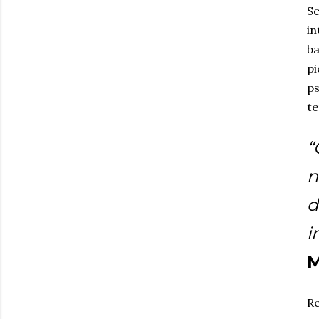
Se
in
ba
pi
ps
te
“
n
d
i
M
Re