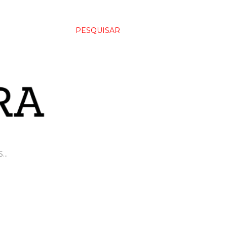
PESQUISAR
S…