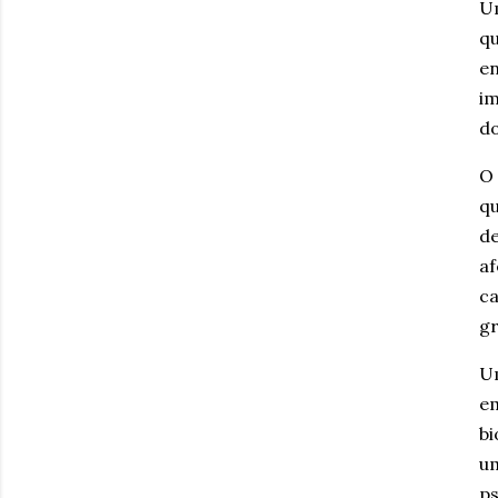
Um
qu
en
im
do
O 
qu
de
af
ca
gr
Um
em
bi
um
ps