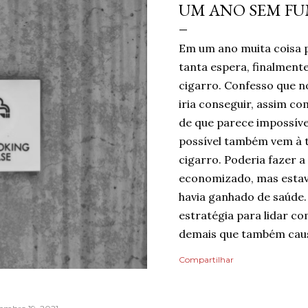
UM ANO SEM F
Em um ano muita coisa 
tanta espera, finalmen
cigarro. Confesso que no
iria conseguir, assim c
de que parece impossíve
possível também vem à 
cigarro. Poderia fazer a
economizado, mas estav
havia ganhado de saúde.
estratégia para lidar co
demais que também caus
mentindo se dissesse qu
Compartilhar
do risco de recaída, nin
pelo dia finalmente ter
mais tranquilidade e me