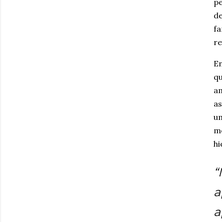
pe
de
fa
re
En
qu
am
as
um
me
hi
“
a
a