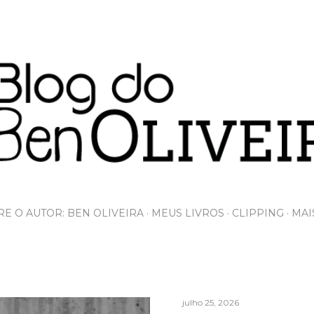
Pular para o conteúdo principal
E O AUTOR: BEN OLIVEIRA
MEUS LIVROS
CLIPPING
MAI
julho 25, 2026