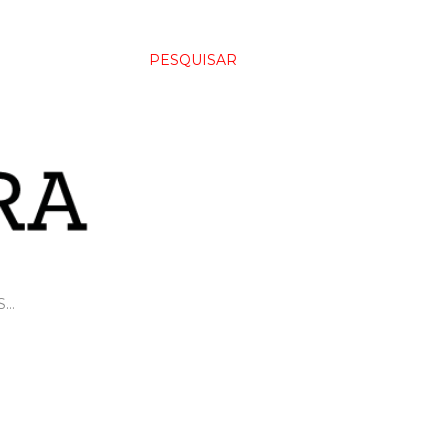
PESQUISAR
S…