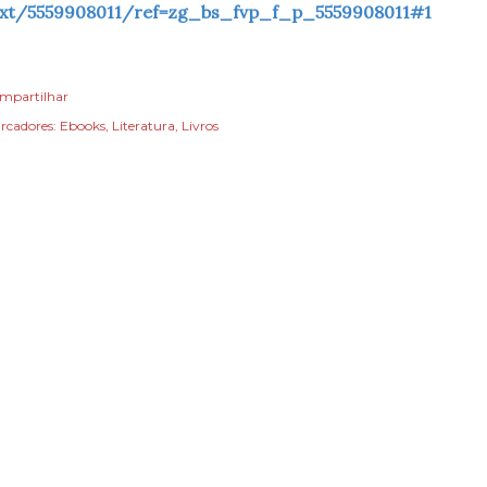
ext/5559908011/ref=zg_bs_fvp_f_p_5559908011#1
mpartilhar
rcadores:
Ebooks
Literatura
Livros