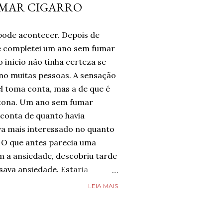
UMAR CIGARRO
pode acontecer. Depois de
te completei um ano sem fumar
 início não tinha certeza se
omo muitas pessoas. A sensação
l toma conta, mas a de que é
tona. Um ano sem fumar
 conta de quanto havia
a mais interessado no quanto
 O que antes parecia uma
m a ansiedade, descobriu tarde
ava ansiedade. Estaria
e estava completamente livre
LEIA MAIS
guém estava, mas estava feliz
 chegado. Então, respirava com
smo nos dias de ansiedade,