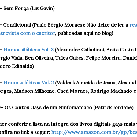
- Sem Força (Liz Gavin)
- Condicional (Paulo Sérgio Moraes): Não deixe de ler a
res
trevista com o escritor
, publicadas aqui no blog!
8-
Homossilábicas Vol. 3
(Alexandre Calladinni, Anita Costa
rgio Viula, Ben Oliveira, Tales Gubes, Felipe Moreira, Dani
cero Edinaldo)
9-
Homossilábicas Vol. 2
(Valdeck Almeida de Jesus, Alexand
rges, Madson Milhome, Cacá Moraes, Rodrigo Machado e 
- Os Contos Gays de um Ninfomaníaco (Patrick Jordane)
er conferir a lista na íntegra dos livros digitais gays ma
nfira no link a seguir:
http://www.amazon.com.br/gp/bests