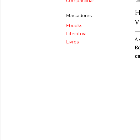
Compartilhar
ju
H
Marcadores
V
Ebooks
Literatura
A
Livros
Ed
c