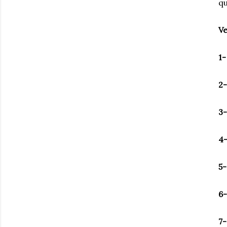
q
Ve
1-
2-
3-
4-
5-
6-
7-