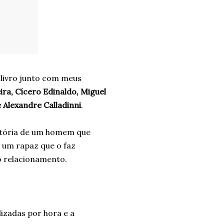
 livro junto com meus
ra, Cícero Edinaldo, Miguel
 Alexandre Calladinni
.
stória de um homem que
 um rapaz que o faz
so relacionamento.
lizadas por hora e a