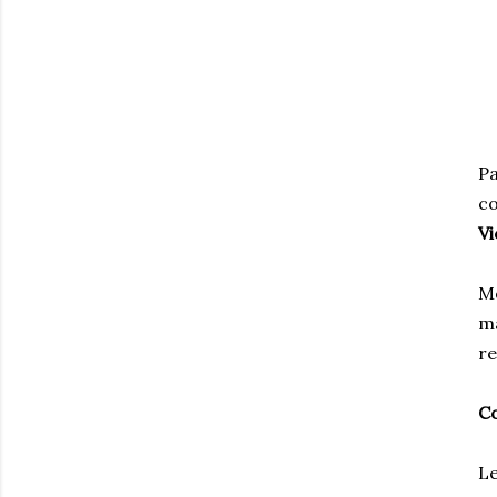
Pa
co
Vi
M
ma
re
Co
Le