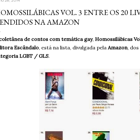
lho 28, 2014
aprendera que o cigarro
OMOSSILÁBICAS VOL. 3 ENTRE OS 20 LI
contrário, que criava m
ENDIDOS NA AMAZON
acreditando em si mesm
Um ano sem fumar cigar
coletânea de contos com temática gay
,
Homossilábicas Vo
escritor, formado em jor
itora Escândalo
, está na lista, divulgada pela
Amazon
, dos
ategoria LGBT / GLS
.