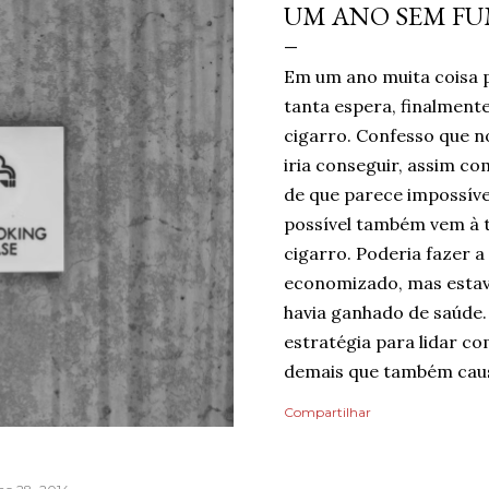
UM ANO SEM F
Em um ano muita coisa 
tanta espera, finalmen
cigarro. Confesso que no
iria conseguir, assim c
de que parece impossíve
possível também vem à 
cigarro. Poderia fazer a
economizado, mas estav
havia ganhado de saúde.
estratégia para lidar co
demais que também caus
mentindo se dissesse qu
Compartilhar
do risco de recaída, nin
pelo dia finalmente ter
mais tranquilidade e me